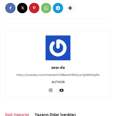
sew-de
https://youtube.com/channel/UC8Ban4H36HLyw7gS8KIQqRw
AUTHOR
İlgili Haberler
Yazarın Diğer İçerikleri