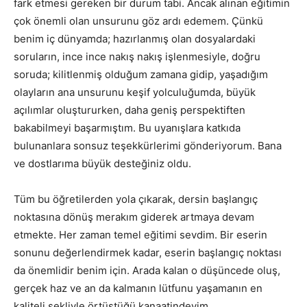
fark etmesi gereken bir durum tabi. Ancak alınan eğitimin
çok önemli olan unsurunu göz ardı edemem. Çünkü
benim iç dünyamda; hazırlanmış olan dosyalardaki
soruların, ince ince nakış nakış işlenmesiyle, doğru
soruda; kilitlenmiş olduğum zamana gidip, yaşadığım
olayların ana unsurunu keşif yolculuğumda, büyük
açılımlar oluştururken, daha geniş perspektiften
bakabilmeyi başarmıştım. Bu uyanışlara katkıda
bulunanlara sonsuz teşekkürlerimi gönderiyorum. Bana
ve dostlarıma büyük desteğiniz oldu.
Tüm bu öğretilerden yola çıkarak, dersin başlangıç
noktasına dönüş merakım giderek artmaya devam
etmekte. Her zaman temel eğitimi sevdim. Bir eserin
sonunu değerlendirmek kadar, eserin başlangıç noktası
da önemlidir benim için. Arada kalan o düşüncede oluş,
gerçek haz ve an da kalmanın lütfunu yaşamanın en
kaliteli şekliyle örtüştüğü kanaatindeyim.