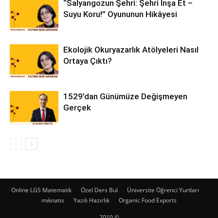
“Salyangozun Şehri: Şehri İnşa Et –
Suyu Koru!” Oyununun Hikâyesi
Ekolojik Okuryazarlık Atölyeleri Nasıl
Ortaya Çıktı?
1529’dan Günümüze Değişmeyen
Gerçek
Online LGS Matematik
Özel Ders Bul
Üniversite Öğrenci Yurtları
mıknatıs
Yazılı Hazırlık
Organic Food Exports
2010 ©