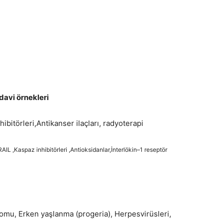
davi örnekleri
ibitörleri,Antikanser ilaçları, radyoterapi
L ,Kaspaz inhibitörleri ,Antioksidanlar,İnterlökin–1 reseptör
mu, Erken yaşlanma (progeria), Herpesvirüsleri,