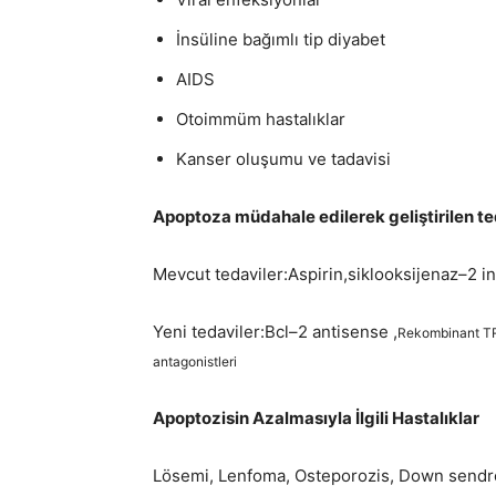
İnsüline bağımlı tip diyabet
AIDS
Otoimmüm hastalıklar
Kanser oluşumu ve tadavisi
Apoptoza müdahale edilerek geliştirilen te
Mevcut tedaviler:Aspirin,siklooksijenaz–2 inh
Yeni tedaviler:Bcl–2 antisense ,
Rekombinant TRAI
antagonistleri
Apoptozisin Azalmasıyla İlgili Hastalıklar
Lösemi, Lenfoma, Osteporozis, Down sendro