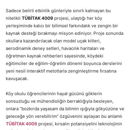
Sadece belirli etkinlik günleriyle sınırlı kalmayan bu
nitelikli
TÜBİTAK 4009
projesi, ulaştığı her köy
yerleşiminde kalıcı bir bilimsel farkındalık ve zengin bir
kaynak desteği bırakmayı misyon ediniyor. Proje sonunda
okullara kazandırılacak olan model uçak kitleri,
aerodinamik deney setleri, havacılık haritaları ve
öğretmen kaynak rehberleri sayesinde, köydeki
eğitimciler de eğitim-öğretim dönemi boyunca derslerini
yeni nesil interaktif metotlarla zenginleştirme fırsatına
kavuşacak.
Köy okulu öğrencilerinin hayal gücünü göklerin
sonsuzluğu ve mühendisliğin berraklığıyla besleyen,
onlara “bozkırda yaşasam da bilimin ışığıyla gökyüzüne ve
geleceğe yön verebilirim” özgüvenini aşılayan bu anlamlı
TÜBİTAK 4009
projesi, kırsalın potansiyelini teknolojinin