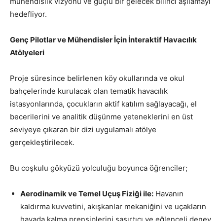
mühendislik vizyonu ve güçlü bir gelecek bilinci aşılamayı
hedefliyor.
Genç Pilotlar ve Mühendisler İçin İnteraktif Havacılık
Atölyeleri
Proje süresince belirlenen köy okullarında ve okul
bahçelerinde kurulacak olan tematik havacılık
istasyonlarında, çocukların aktif katılım sağlayacağı, el
becerilerini ve analitik düşünme yeteneklerini en üst
seviyeye çıkaran bir dizi uygulamalı atölye
gerçekleştirilecek.
Bu coşkulu gökyüzü yolculuğu boyunca öğrenciler;
Aerodinamik ve Temel Uçuş Fiziği ile:
Havanın
kaldırma kuvvetini, akışkanlar mekaniğini ve uçakların
havada kalma prensiplerini şaşırtıcı ve eğlenceli deney