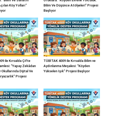
i: “Bilim Ve Sanatın
Ufuklara: “Köyden Evrene Yolculuk:
çılan Köy Yolları”
Bilim Ve Düşünce Atölyeleri” Projesi
ıyor
Başlıyor
9 ile Kırsalda Çifte
TÜBİTAK 4009 ile Kırsalda Bilim ve
mlesi: “Yapay Zekâdan
Aydınlanma Meşalesi: “Köyden
Okullarında Dijital Ve
Yükselen Işık” Projesi Başlıyor
ryazarlık” Projesi