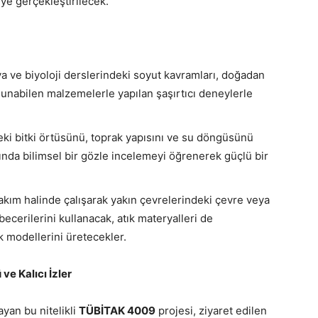
lye gerçekleştirilecek.
ya ve biyoloji derslerindeki soyut kavramları, doğadan
lunabilen malzemelerle yapılan şaşırtıcı deneylerle
ki bitki örtüsünü, toprak yapısını ve su döngüsünü
tında bilimsel bir gözle incelemeyi öğrenerek güçlü bir
kım halinde çalışarak yakın çevrelerindeki çevre veya
ecerilerini kullanacak, atık materyalleri de
 modellerini üretecekler.
ve Kalıcı İzler
ayan bu nitelikli
TÜBİTAK 4009
projesi, ziyaret edilen