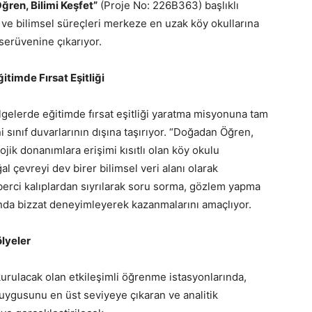
ren, Bilimi Keşfet”
(Proje No: 226B363) başlıklı
ve bilimsel süreçleri merkeze en uzak köy okullarına
 serüvenine çıkarıyor.
timde Fırsat Eşitliği
gelerde eğitimde fırsat eşitliği yaratma misyonuna tam
 sınıf duvarlarının dışına taşırıyor. “Doğadan Öğren,
ojik donanımlara erişimi kısıtlı olan köy okulu
al çevreyi dev birer bilimsel veri alanı olarak
zberci kalıplardan sıyrılarak soru sorma, gözlem yapma
ında bizzat deneyimleyerek kazanmalarını amaçlıyor.
ölyeler
kurulacak olan etkileşimli öğrenme istasyonlarında,
duygusunu en üst seviyeye çıkaran ve analitik