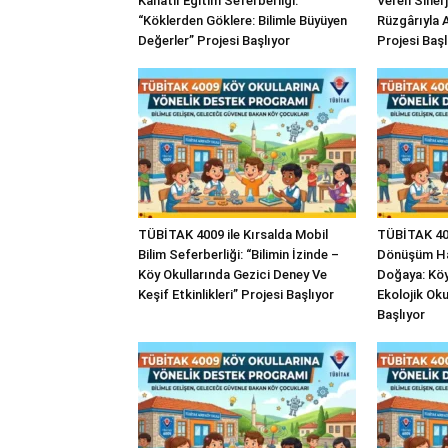
Kanatlı Eğitim Seferberliği:
Veren Sinerj
“Köklerden Göklere: Bilimle Büyüyen
Rüzgârıyla A
Değerler” Projesi Başlıyor
Projesi Başl
TÜBİTAK 4009 ile Kırsalda Mobil
TÜBİTAK 400
Bilim Seferberliği: “Bilimin İzinde –
Dönüşüm Ha
Köy Okullarında Gezici Deney Ve
Doğaya: Köy 
Keşif Etkinlikleri” Projesi Başlıyor
Ekolojik Oku
Başlıyor