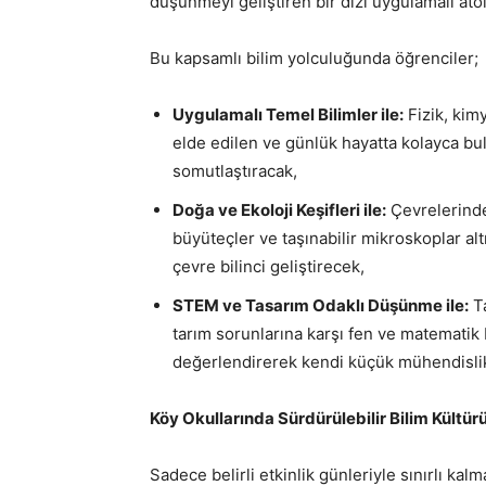
düşünmeyi geliştiren bir dizi uygulamalı atö
Bu kapsamlı bilim yolculuğunda öğrenciler;
Uygulamalı Temel Bilimler ile:
Fizik, kim
elde edilen ve günlük hayatta kolayca bu
somutlaştıracak,
Doğa ve Ekoloji Keşifleri ile:
Çevrelerinde
büyüteçler ve taşınabilir mikroskoplar al
çevre bilinci geliştirecek,
STEM ve Tasarım Odaklı Düşünme ile:
Ta
tarım sorunlarına karşı fen ve matematik b
değerlendirerek kendi küçük mühendislik
Köy Okullarında Sürdürülebilir Bilim Kültürü 
Sadece belirli etkinlik günleriyle sınırlı kalm