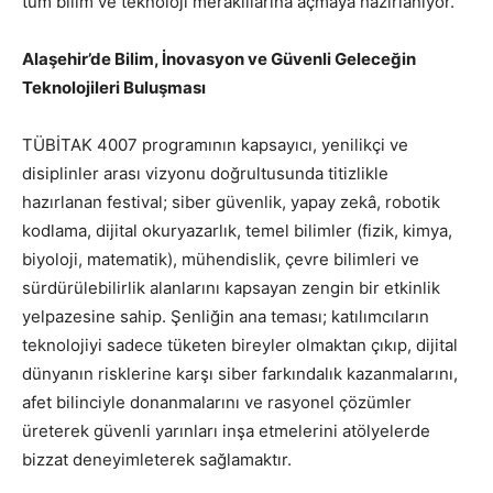
tüm bilim ve teknoloji meraklılarına açmaya hazırlanıyor.
Alaşehir’de Bilim, İnovasyon ve Güvenli Geleceğin
Teknolojileri Buluşması
TÜBİTAK 4007 programının kapsayıcı, yenilikçi ve
disiplinler arası vizyonu doğrultusunda titizlikle
hazırlanan festival; siber güvenlik, yapay zekâ, robotik
kodlama, dijital okuryazarlık, temel bilimler (fizik, kimya,
biyoloji, matematik), mühendislik, çevre bilimleri ve
sürdürülebilirlik alanlarını kapsayan zengin bir etkinlik
yelpazesine sahip. Şenliğin ana teması; katılımcıların
teknolojiyi sadece tüketen bireyler olmaktan çıkıp, dijital
dünyanın risklerine karşı siber farkındalık kazanmalarını,
afet bilinciyle donanmalarını ve rasyonel çözümler
üreterek güvenli yarınları inşa etmelerini atölyelerde
bizzat deneyimleterek sağlamaktır.