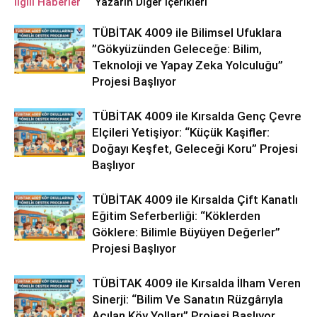
İlgili Haberler
Yazarın Diğer İçerikleri
TÜBİTAK 4009 ile Bilimsel Ufuklara
”Gökyüzünden Geleceğe: Bilim,
Teknoloji ve Yapay Zeka Yolculuğu”
Projesi Başlıyor
TÜBİTAK 4009 ile Kırsalda Genç Çevre
Elçileri Yetişiyor: “Küçük Kaşifler:
Doğayı Keşfet, Geleceği Koru” Projesi
Başlıyor
TÜBİTAK 4009 ile Kırsalda Çift Kanatlı
Eğitim Seferberliği: “Köklerden
Göklere: Bilimle Büyüyen Değerler”
Projesi Başlıyor
TÜBİTAK 4009 ile Kırsalda İlham Veren
Sinerji: “Bilim Ve Sanatın Rüzgârıyla
Açılan Köy Yolları” Projesi Başlıyor