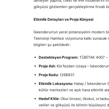
deneyler yapma, roket ve İHA modellerini in
gökyüzü gözlemleri gerçekleştirme fırsatı bu
Etkinlik Detayları ve Proje Künyesi
İskenderun’un yerel potansiyelini modern bil
Teknoloji Hamlesi vizyonuna katkı sunacak 
bilgileri şu şekildedir:
Destekleyen Program:
TÜBİTAK 4007 – B
Proje Adı:
Körfezden Uzaya – İskenderun 
Proje Kodu:
126B831
Etkinlik Lokasyonu:
Hatay / İskenderun (İ
kültür merkezleri ve açık hava etkinlik ala
Hedef Kitle:
Okul öncesi, ilkokul, ortaokul
veliler ve gökyüzü ile bilimin büyüleyici