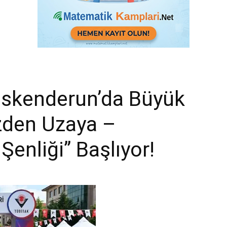
i İskenderun’da Büyük
zden Uzaya –
Şenliği” Başlıyor!