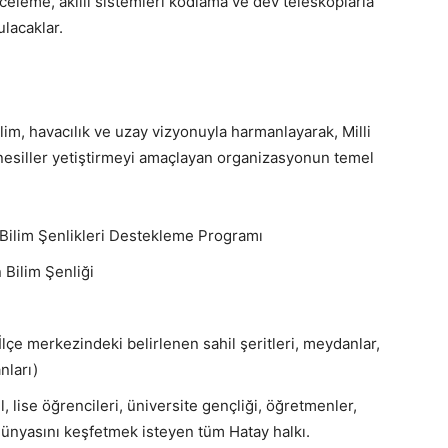
celeme, akıllı sistemleri kodlama ve dev teleskoplarla
lacaklar.
im, havacılık ve uzay vizyonuyla harmanlayarak, Milli
nesiller yetiştirmeyi amaçlayan organizasyonun temel
ilim Şenlikleri Destekleme Programı
Bilim Şenliği
lçe merkezindeki belirlenen sahil şeritleri, meydanlar,
nları)
, lise öğrencileri, üniversite gençliği, öğretmenler,
 dünyasını keşfetmek isteyen tüm Hatay halkı.