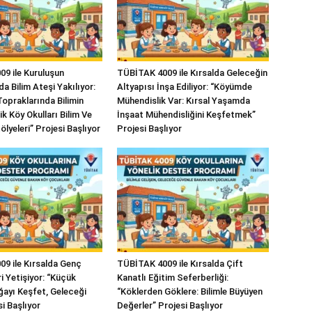
9 ile Kuruluşun
TÜBİTAK 4009 ile Kırsalda Geleceğin
a Bilim Ateşi Yakılıyor:
Altyapısı İnşa Ediliyor: “Köyümde
Topraklarında Bilimin
Mühendislik Var: Kırsal Yaşamda
cik Köy Okulları Bilim Ve
İnşaat Mühendisliğini Keşfetmek”
ölyeleri” Projesi Başlıyor
Projesi Başlıyor
9 ile Kırsalda Genç
TÜBİTAK 4009 ile Kırsalda Çift
ri Yetişiyor: “Küçük
Kanatlı Eğitim Seferberliği:
ğayı Keşfet, Geleceği
“Köklerden Göklere: Bilimle Büyüyen
i Başlıyor
Değerler” Projesi Başlıyor