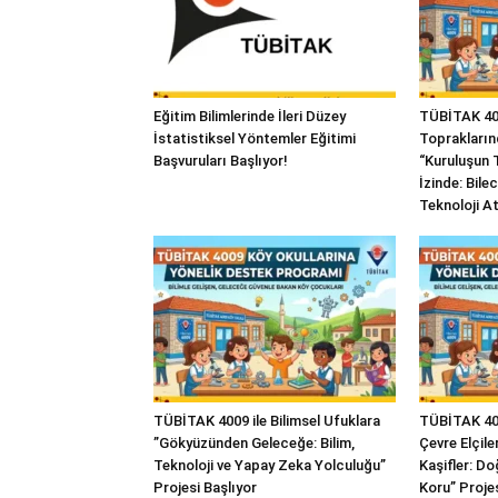
Eğitim Bilimlerinde İleri Düzey
TÜBİTAK 400
İstatistiksel Yöntemler Eğitimi
Topraklarınd
Başvuruları Başlıyor!
“Kuruluşun 
İzinde: Bile
Teknoloji At
TÜBİTAK 4009 ile Bilimsel Ufuklara
TÜBİTAK 400
”Gökyüzünden Geleceğe: Bilim,
Çevre Elçile
Teknoloji ve Yapay Zeka Yolculuğu”
Kaşifler: Do
Projesi Başlıyor
Koru” Projes