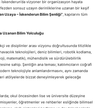
zi İskenderun’da vizyoner bir organizasyon hayata
rfezden sonsuz uzayın derinliklerine uzanan bir keşif
en Uzaya – İskenderun Bilim Şenliği”
, kapılarını tüm
a Uzanan Bilim Yolculuğu
i ve disiplinler arası vizyonu doğrultusunda titizlikle
havacılık teknolojileri, deniz bilimleri, robotik kodlama,
loji, matematik), mühendislik ve sürdürülebilirlik
zesine sahip. Şenliğin ana teması; katılımcıların coğrafi
modern teknolojiyle anlamlandırmasını, aynı zamanda
leri atölyelerde bizzat deneyimleyerek geleceğe
larda; okul öncesinden lise ve üniversite düzeyine
misyenler, öğretmenler ve rehberler esliğinde bilimsel