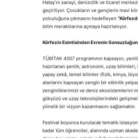
Hatay’ın sanayi, denizcilik ve ticaret merke
geçiriliyor. Çocukların ve gençlerin mavi kö
yolculuğuna çıkmasını hedefleyen
“Körfezd
bilim meraklılarına açmaya hazırlanıyor.
Körfezin Esintisinden Evrenin Sonsuzluğun
TÜBİTAK 4007 programının kapsayıcı, yenilikç
hazırlanan şenlik; astronomi, uzay bilimleri, 
yapay zekâ, temel bilimler (fizik, kimya, biyo
alanlarını kapsayan zengin bir etkinlik yelpa
zenginliklerimizi ve deniz ekosistemlerini 
gökyüzü ve uzay teknolojilerindeki gelişme
yönelik bir vizyon kazanmasını sağlamaktır.
Festival boyunca kurulacak tematik istasyon
kadar tüm öğrenciler, alanında uzman akade