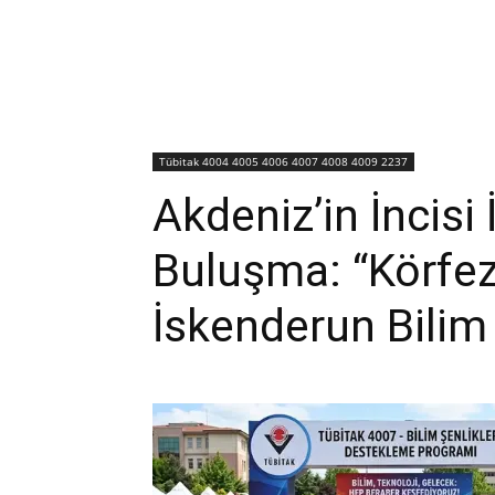
Tübitak 4004 4005 4006 4007 4008 4009 2237
Akdeniz’in İncis
Buluşma: “Körfe
İskenderun Bilim 