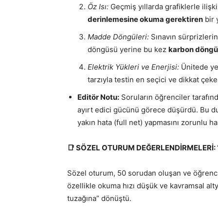
Öz Isı:
Geçmiş yıllarda grafiklerle ilişk
derinlemesine okuma gerektiren
bir 
Madde Döngüleri:
Sınavın sürprizlerin
döngüsü yerine bu kez
karbon döngü
Elektrik Yükleri ve Enerjisi:
Ünitede ye
tarzıyla testin en seçici ve dikkat çeke
Editör Notu:
Soruların öğrenciler tarafınd
ayırt edici gücünü görece düşürdü. Bu dur
yakın hata (full net) yapmasını zorunlu hal
📑 SÖZEL OTURUM DEĞERLENDİRMELERİ: 
Sözel oturum, 50 sorudan oluşan ve öğrenci
özellikle okuma hızı düşük ve kavramsal altya
tuzağına” dönüştü.