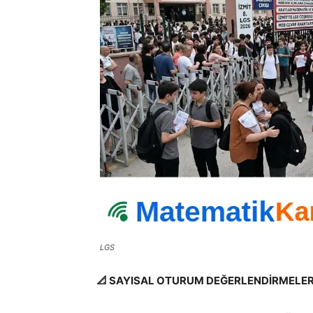
LGS
📐 SAYISAL OTURUM DEĞERLENDİRMELERİ: