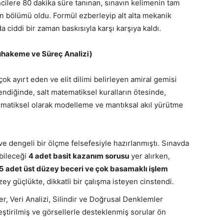
ilere 80 dakika süre tanınan, sınavın kelimenin tam
n bölümü oldu. Formül ezberleyip alt alta mekanik
 ciddi bir zaman baskısıyla karşı karşıya kaldı.
uhakeme ve Süreç Analizi)
ok ayırt eden ve elit dilimi belirleyen amiral gemisi
ndiğinde, salt matematiksel kuralların ötesinde,
ematiksel olarak modelleme ve mantıksal akıl yürütme
ve dengeli bir ölçme felsefesiyle hazırlanmıştı. Sınavda
ebileceği
4 adet basit kazanım sorusu
yer alırken,
5 adet üst düzey beceri ve çok basamaklı işlem
zey güçlükte, dikkatli bir çalışma isteyen cinstendi.
er, Veri Analizi, Silindir ve Doğrusal Denklemler
ştirilmiş ve görsellerle desteklenmiş sorular ön