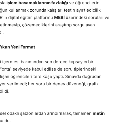
asla
işlem basamaklarının fazlalığı
ve öğrencilerin
un kullanmak zorunda kalışları testin ayırt edicilik
B’in dijital eğitim platformu
MEBİ
üzerindeki soruları ve
tinmeyip, çözemediklerini araştırıp sorgulayan
i.
 Yıkan Yeni Format
eri içermesi bakımından son derece kapsayıcı bir
a “orta” seviyede kabul edilse de soru tiplerindeki
çalışan öğrencileri ters köşe yaptı. Sınavda doğrudan
yer verilmedi; her soru bir deney düzeneği, grafik
ildi.
rsel odaklı şablonlardan arındırılarak, tamamen
metin
uldu.