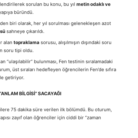
ilendirilerek sorulan bu konu, bu yıl
metin odaklı ve
yapıya büründü.
den biri olarak, her yıl sorulması gelenekleşen azot
sü
sahneye çıkarıldı.
r alan
topraklama
sorusu, alışılmışın dışındaki soru
n soru tipi oldu.
an “ulaşılabilir” bulunması, Fen testinin sıralamadaki
um, üst sıraları hedefleyen öğrencilerin Fen’de sıfıra
e getiriyor.
“ANLAM BİLGİSİ” SACAYAĞI
lere 75 dakika süre verilen ilk bölümdü. Bu oturum,
pısı zayıf olan öğrenciler için ciddi bir “zaman