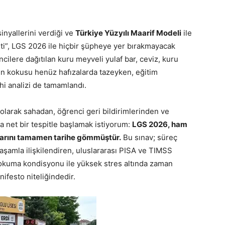
sinyallerini verdiği ve
Türkiye Yüzyılı Maarif Modeli
ile
eti”, LGS 2026 ile hiçbir şüpheye yer bırakmayacak
cilere dağıtılan kuru meyveli yulaf bar, ceviz, kuru
n kokusu henüz hafızalarda tazeyken, eğitim
hi analizi de tamamlandı.
olarak sahadan, öğrenci geri bildirimlerinden ve
a net bir tespitle başlamak istiyorum:
LGS 2026, ham
plarını tamamen tarihe gömmüştür.
Bu sınav; süreç
aşamla ilişkilendiren, uluslararası PISA ve TIMSS
 “okuma kondisyonu ile yüksek stres altında zaman
ifesto niteliğindedir.