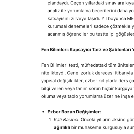
plandaydı. Geçen yıllardaki sınavlara kıy
analiz ile yorumlama becerilerini daha yoğ
katsayısını zirveye taşıdı. Yıl boyunca ME
kurumsal denemeleri sadece çözmekle ye
adanmış öğrenciler bu testte ipi göğüsled
Fen Bilimleri: Kapsayıcı Tarz ve Şablonları
Fen Bilimleri testi, müfredattaki tüm ünitel
nitelikteydi. Genel zorluk derecesi itibarıyl
yapısal değişiklikler, ezber kalıplarla ders 
bilgi veren veya tanım soran hiçbir kurguya 
okuma veya tablo yorumlama üzerine inşa ed
Ezber Bozan Değişimler:
Katı Basıncı:
Önceki yılların aksine gö
ağırlıklı
bir muhakeme kurgusuyla sun