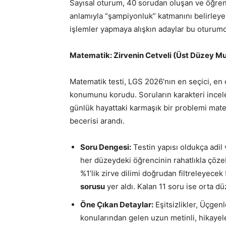
Sayısal oturum, 40 sorudan oluşan ve öğrenc
anlamıyla “şampiyonluk” katmanını belirleye
işlemler yapmaya alışkın adaylar bu oturumda
Matematik: Zirvenin Cetveli (Üst Düzey M
Matematik testi, LGS 2026’nın en seçici, en ç
konumunu korudu. Soruların karakteri incele
günlük hayattaki karmaşık bir problemi mat
becerisi arandı.
Soru Dengesi:
Testin yapısı oldukça adil 
her düzeydeki öğrencinin rahatlıkla çöz
%1’lik zirve dilimi doğrudan filtreleyecek
sorusu
yer aldı. Kalan 11 soru ise orta dü
Öne Çıkan Detaylar:
Eşitsizlikler, Üçgenl
konularından gelen uzun metinli, hikayele