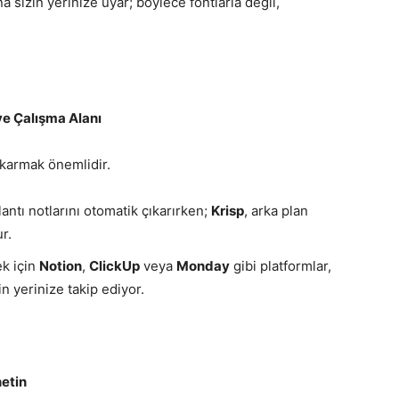
na sizin yerinize uyar; böylece fontlarla değil,
e Çalışma Alanı
ıkarmak önemlidir.
lantı notlarını otomatik çıkarırken;
Krisp
, arka plan
r.
k için
Notion
,
ClickUp
veya
Monday
gibi platformlar,
in yerinize takip ediyor.
netin