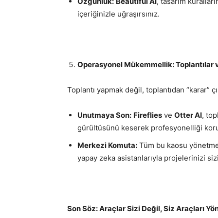
Özgünlük:
Beautiful AI
, tasarım kuralları
içeriğinizle uğraşırsınız.
Operasyonel Mükemmellik: Toplantılar v
Toplantı yapmak değil, toplantıdan “karar” ç
Unutmaya Son:
Fireflies
ve
Otter AI
, top
gürültüsünü keserek profesyonelliği koru
Merkezi Komuta:
Tüm bu kaosu yönetme
yapay zeka asistanlarıyla projelerinizi siz
Son Söz: Araçlar Sizi Değil, Siz Araçları Yö