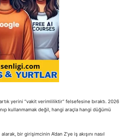
rtık yerini “vakit verimliliktir” felsefesine bıraktı. 2026
lanıp kullanmamak değil, hangi araçla hangi düğümü
larak, bir girişimcinin A’dan Z’ye iş akışını nasıl