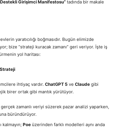
Destekli Girişimci Manifestosu”
tadında bir makale
revlerin yaratıcılığı boğmasıdır. Bugün elimizde
or; bize “strateji kuracak zamanı” geri veriyor. İşte iş
ürmenin yol haritası:
Strateji
emcilere ihtiyaç vardır.
ChatGPT 5
ve
Claude
gibi
jik birer ortak gibi mantık yürütüyor.
, gerçek zamanlı veriyi süzerek pazar analizi yaparken,
huna büründürüyor.
lı kalmayın;
Poe
üzerinden farklı modelleri aynı anda