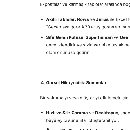
E-postalar ve karmaşık tablolar arasında bo
Akıllı Tablolar:
Rows
ve
Julius
ile Excel 
“Geçen aya göre %20 artış gösteren müşter
Sıfır Gelen Kutusu:
Superhuman
ve
Gemi
önceliklendirir ve sizin yerinize taslak ha
olanı önünüze getirir.
Görsel Hikayecilik: Sunumlar
Bir yatırımcıyı veya müşteriyi etkilemek için
Hızlı ve Şık:
Gamma
ve
Decktopus
, sade
büyüleyici sunumlar oluşturabiliyor.