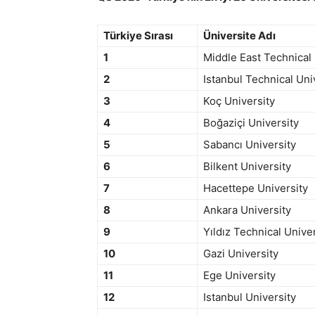
Türkiye Sırası
Üniversite Adı
1
Middle East Technical
2
Istanbul Technical Uni
3
Koç University
4
Boğaziçi University
5
Sabancı University
6
Bilkent University
7
Hacettepe University
8
Ankara University
9
Yıldız Technical Unive
10
Gazi University
11
Ege University
12
Istanbul University