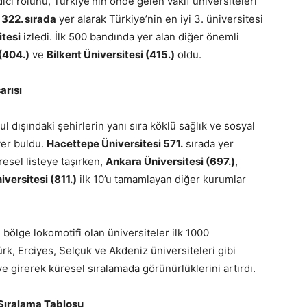
ici rolünü, Türkiye’nin önde gelen vakıf üniversiteleri
e
322. sırada
yer alarak Türkiye’nin en iyi 3. üniversitesi
itesi
izledi. İlk 500 bandında yer alan diğer önemli
(404.)
ve
Bilkent Üniversitesi (415.)
oldu.
arısı
ul dışındaki şehirlerin yanı sıra köklü sağlık ve sosyal
yer buldu.
Hacettepe Üniversitesi 571.
sırada yer
resel listeye taşırken,
Ankara Üniversitesi (697.)
,
iversitesi (811.)
ilk 10’u tamamlayan diğer kurumlar
bölge lokomotifi olan üniversiteler ilk 1000
türk, Erciyes, Selçuk ve Akdeniz üniversiteleri gibi
ye girerek küresel sıralamada görünürlüklerini artırdı.
 Sıralama Tablosu