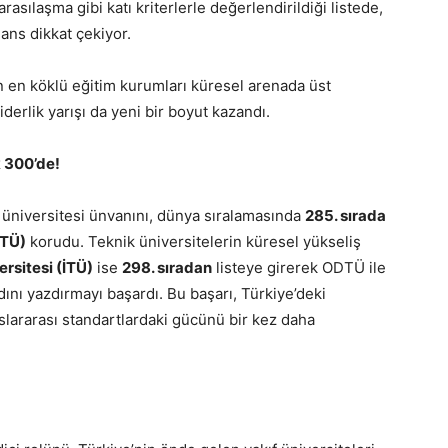
arasılaşma gibi katı kriterlerle değerlendirildiği listede,
ans dikkat çekiyor.
n en köklü eğitim kurumları küresel arenada üst
derlik yarışı da yeni bir boyut kazandı.
k 300’de!
 üniversitesi ünvanını, dünya sıralamasında
285. sırada
DTÜ)
korudu. Teknik üniversitelerin küresel yükseliş
ersitesi (İTÜ)
ise
298. sıradan
listeye girerek ODTÜ ile
dını yazdırmayı başardı. Bu başarı, Türkiye’deki
slararası standartlardaki gücünü bir kez daha