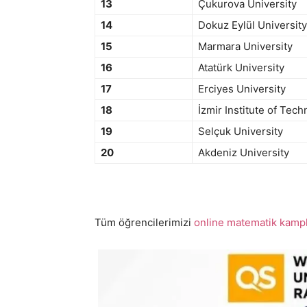
13
Çukurova University
14
Dokuz Eylül University
15
Marmara University
16
Atatürk University
17
Erciyes University
18
İzmir Institute of Tec
19
Selçuk University
20
Akdeniz University
Tüm öğrencilerimizi
online matematik kampl