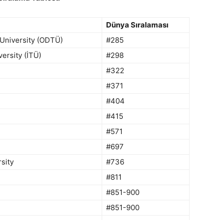
Dünya Sıralaması
 University (ODTÜ)
#285
versity (İTÜ)
#298
#322
#371
#404
#415
#571
#697
rsity
#736
#811
#851-900
#851-900