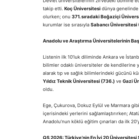
Devlet üniversitelerinin zirvedeki domine ed
takip etti.
Koç Üniversitesi
dünya genelind
olurken; onu
371. sıradaki Boğaziçi Ünivers
kurumlar ise sırasıyla
Sabancı Üniversitesi 
Anadolu ve Araştırma Üniversitelerinin Baş
Listenin ilk 10’luk diliminde Ankara ve İstanb
bilimler odaklı üniversiteler de kendilerine 
alarak tıp ve sağlık bilimlerindeki gücünü kü
Yıldız Teknik Üniversitesi (736.)
ve
Gazi Ün
oldu.
Ege, Çukurova, Dokuz Eylül ve Marmara gibi 
içerisindeki yerlerini sağlamlaştırırken; Ata
Anadolu’nun köklü eğitim çınarları da ilk 20’
QS 2026: Türkiye’nin En İyi 20 Üniversitesi