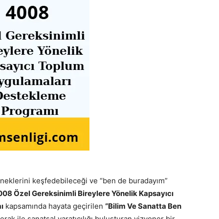
teneklerini keşfedebileceği ve “ben de buradayım”
08 Özel Gereksinimli Bireylere Yönelik Kapsayıcı
ı
kapsamında hayata geçirilen
“Bilim Ve Sanatta Ben
rak ile sanatsal yaratıcılığı buluşturan vizyoner bir