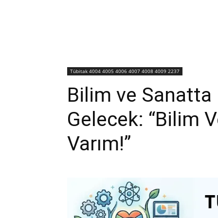
Tübitak 4004 4005 4006 4007 4008 4009 2237
Bilim ve Sanatta
Gelecek: “Bilim 
Varım!”