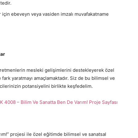
edir.
ar için ebeveyn veya vasiden imzalı muvafakatname
lar
ğretmenlerin mesleki gelişimlerini destekleyerek özel
de fark yaratmayı amaçlamaktadır. Siz de bu bilimsel ve
lerinizin potansiyelini birlikte keşfedelim.
 4008 – Bilim Ve Sanatta Ben De Varım! Proje Sayfası
m!” projesi ile özel eğitimde bilimsel ve sanatsal