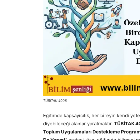
TÜBİTAK 4008
Eğitimde kapsayıcılık, her bireyin kendi ye
diyebileceği alanlar yaratmaktır.
TÜBİTAK 40
Toplum Uygulamaları Destekleme Program
De Varım!”
projesi, özel eğitimde bilimsel me