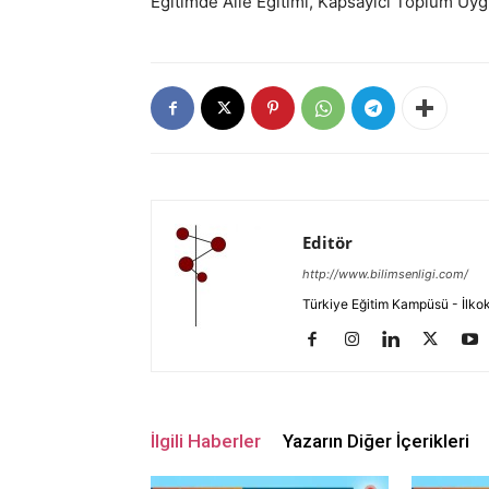
Eğitimde Aile Eğitimi, Kapsayıcı Toplum Uy
Editör
http://www.bilimsenligi.com/
Türkiye Eğitim Kampüsü - İlkokul
İlgili Haberler
Yazarın Diğer İçerikleri