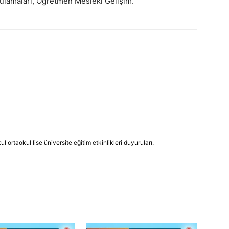
gulamaları, Öğretmen Mesleki Gelişim.
 ortaokul lise üniversite eğitim etkinlikleri duyuruları.