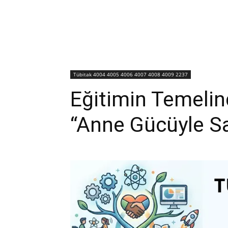
Tübitak 4004 4005 4006 4007 4008 4009 2237
Eğitimin Temelind
“Anne Gücüyle Sa