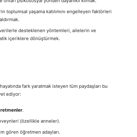
e onları psikososyal yönden dayanıklı kılmak.
rin toplumsal yaşama katılımını engelleyen faktörleri
aldırmak.
verilerle desteklenen yöntemleri, ailelerin ve
atik içeriklere dönüştürmek.
hayatında fark yaratmak isteyen tüm paydaşları bu
et ediyor:
retmenler
.
veynleri (özellikle anneler).
im gören öğretmen adayları.