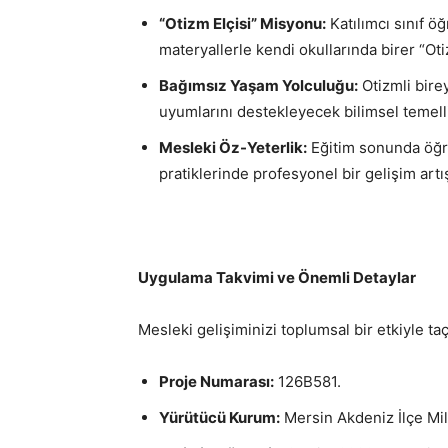
“Otizm Elçisi” Misyonu:
Katılımcı sınıf öğ
materyallerle kendi okullarında birer “Oti
Bağımsız Yaşam Yolculuğu:
Otizmli bire
uyumlarını destekleyecek bilimsel temel
Mesleki Öz-Yeterlik:
Eğitim sonunda öğre
pratiklerinde profesyonel bir gelişim art
Uygulama Takvimi ve Önemli Detaylar
Mesleki gelişiminizi toplumsal bir etkiyle ta
Proje Numarası:
126B581.
Yürütücü Kurum:
Mersin Akdeniz İlçe Mil