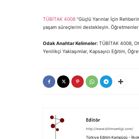
TÜBİTAK 4008
“Güçlü Yarınlar İçin Rehberi
yaşam süreçlerini destekleyin. Öğretmenler i
Odak Anahtar Kelimeler:
TÜBİTAK 4008, Oti
Yenilikçi Yaklaşımlar, Kapsayıcı Eğitim, Öğr
Editör
http://www.bilimsenligi.com/
Türkiye Eğitim Kampüsü - İlkokul