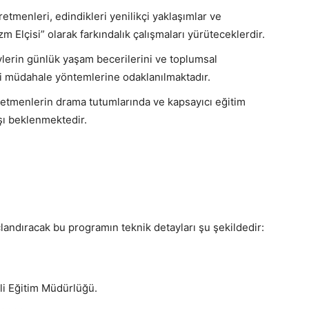
retmenleri, edindikleri yenilikçi yaklaşımlar ve
zm Elçisi” olarak farkındalık çalışmaları yürüteceklerdir.
ylerin günlük yaşam becerilerini ve toplumsal
li müdahale yöntemlerine odaklanılmaktadır.
tmenlerin drama tutumlarında ve kapsayıcı eğitim
ışı beklenmektedir.
çlandıracak bu programın teknik detayları şu şekildedir:
li Eğitim Müdürlüğü.