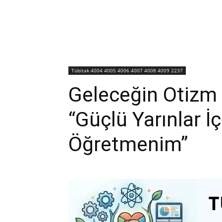
Tübitak 4004 4005 4006 4007 4008 4009 2237
Geleceğin Otizm E
“Güçlü Yarınlar İ
Öğretmenim”