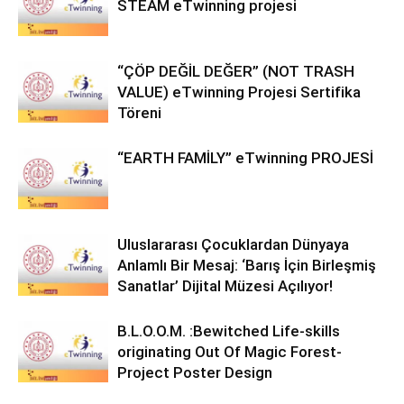
STEAM eTwinning projesi
“ÇÖP DEĞİL DEĞER” (NOT TRASH
VALUE) eTwinning Projesi Sertifika
Töreni
“EARTH FAMİLY” eTwinning PROJESİ
Uluslararası Çocuklardan Dünyaya
Anlamlı Bir Mesaj: ‘Barış İçin Birleşmiş
Sanatlar’ Dijital Müzesi Açılıyor!
B.L.O.O.M. :Bewitched Life-skills
originating Out Of Magic Forest-
Project Poster Design