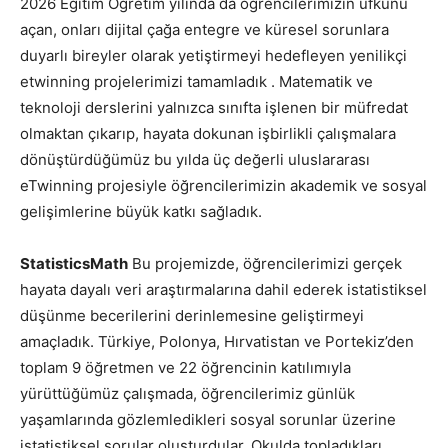
2026 Eğitim Öğretim yılında da öğrencilerimizin ufkunu
açan, onları dijital çağa entegre ve küresel sorunlara
duyarlı bireyler olarak yetiştirmeyi hedefleyen yenilikçi
etwinning projelerimizi tamamladık . Matematik ve
teknoloji derslerini yalnızca sınıfta işlenen bir müfredat
olmaktan çıkarıp, hayata dokunan işbirlikli çalışmalara
dönüştürdüğümüz bu yılda üç değerli uluslararası
eTwinning projesiyle öğrencilerimizin akademik ve sosyal
gelişimlerine büyük katkı sağladık.
StatisticsMath
Bu projemizde, öğrencilerimizi gerçek
hayata dayalı veri araştırmalarına dahil ederek istatistiksel
düşünme becerilerini derinlemesine geliştirmeyi
amaçladık. Türkiye, Polonya, Hırvatistan ve Portekiz’den
toplam 9 öğretmen ve 22 öğrencinin katılımıyla
yürüttüğümüz çalışmada, öğrencilerimiz günlük
yaşamlarında gözlemledikleri sosyal sorunlar üzerine
istatistiksel sorular oluşturdular. Okulda topladıkları