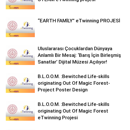
“EARTH FAMİLY” eTwinning PROJESİ
Uluslararası Çocuklardan Dünyaya
Anlamlı Bir Mesaj: ‘Barış İçin Birleşmiş
Sanatlar’ Dijital Müzesi Açılıyor!
B.L.O.O.M. :Bewitched Life-skills
originating Out Of Magic Forest-
Project Poster Design
B.L.O.O.M. :Bewitched Life-skills
originating Out Of Magic Forest
eTwinning Projesi