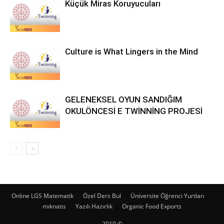
Küçük Miras Koruyucuları
Culture is What Lingers in the Mind
GELENEKSEL OYUN SANDIĞIM
OKULÖNCESİ E TWİNNİNG PROJESİ
Online LGS Matematik
Özel Ders Bul
Üniversite Öğrenci Yurtları
mıknatıs
Yazılı Hazırlık
Organic Food Exports
2010 ©