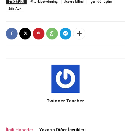
ETIKETLER
@turkiyetwinning
#çevre bilinci
geri dönüşüm
Sıfır Atık
Twinner Teacher
İlgili Haberler
Yazarın Diğer İçerikleri