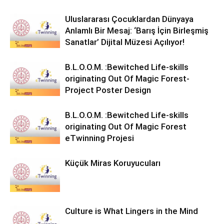
Uluslararası Çocuklardan Dünyaya
Anlamlı Bir Mesaj: ‘Barış İçin Birleşmiş
Sanatlar’ Dijital Müzesi Açılıyor!
B.L.O.O.M. :Bewitched Life-skills
originating Out Of Magic Forest-
Project Poster Design
B.L.O.O.M. :Bewitched Life-skills
originating Out Of Magic Forest
eTwinning Projesi
Küçük Miras Koruyucuları
Culture is What Lingers in the Mind