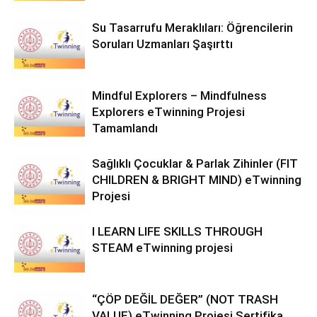
Su Tasarrufu Meraklıları: Öğrencilerin
Soruları Uzmanları Şaşırttı
Mindful Explorers – Mindfulness
Explorers eTwinning Projesi
Tamamlandı
Sağlıklı Çocuklar & Parlak Zihinler (FIT
CHILDREN & BRIGHT MIND) eTwinning
Projesi
I LEARN LIFE SKILLS THROUGH
STEAM eTwinning projesi
“ÇÖP DEĞİL DEĞER” (NOT TRASH
VALUE) eTwinning Projesi Sertifika