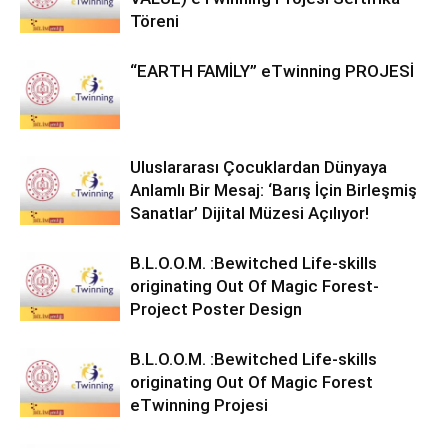
Töreni
“EARTH FAMİLY” eTwinning PROJESİ
Uluslararası Çocuklardan Dünyaya
Anlamlı Bir Mesaj: ‘Barış İçin Birleşmiş
Sanatlar’ Dijital Müzesi Açılıyor!
B.L.O.O.M. :Bewitched Life-skills
originating Out Of Magic Forest-
Project Poster Design
B.L.O.O.M. :Bewitched Life-skills
originating Out Of Magic Forest
eTwinning Projesi