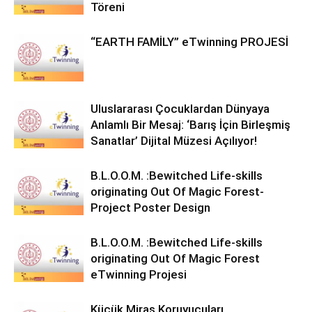
Töreni
“EARTH FAMİLY” eTwinning PROJESİ
Uluslararası Çocuklardan Dünyaya
Anlamlı Bir Mesaj: ‘Barış İçin Birleşmiş
Sanatlar’ Dijital Müzesi Açılıyor!
B.L.O.O.M. :Bewitched Life-skills
originating Out Of Magic Forest-
Project Poster Design
B.L.O.O.M. :Bewitched Life-skills
originating Out Of Magic Forest
eTwinning Projesi
Küçük Miras Koruyucuları