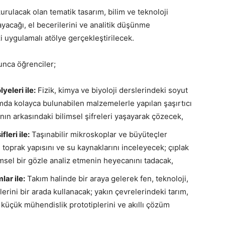
urulacak olan tematik tasarım, bilim ve teknoloji
layacağı, el becerilerini ve analitik düşünme
i uygulamalı atölye gerçekleştirilecek.
unca öğrenciler;
yeleri ile:
Fizik, kimya ve biyoloji derslerindeki soyut
amda kolayca bulunabilen malzemelerle yapılan şaşırtıcı
nın arkasındaki bilimsel şifreleri yaşayarak çözecek,
leri ile:
Taşınabilir mikroskoplar ve büyüteçler
, toprak yapısını ve su kaynaklarını inceleyecek; çıplak
msel bir gözle analiz etmenin heyecanını tadacak,
lar ile:
Takım halinde bir araya gelerek fen, teknoloji,
rini bir arada kullanacak; yakın çevrelerindeki tarım,
 küçük mühendislik prototiplerini ve akıllı çözüm