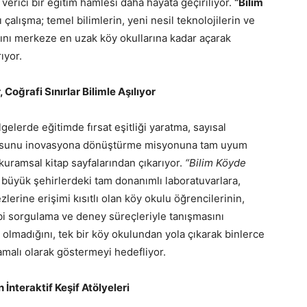
erici bir eğitim hamlesi daha hayata geçiriliyor.
“Bilim
ı çalışma; temel bilimlerin, yeni nesil teknolojilerin ve
rını merkeze en uzak köy okullarına kadar açarak
ıyor.
Coğrafi Sınırlar Bilimle Aşılıyor
elerde eğitimde fırsat eşitliği yaratma, sayısal
gusunu inovasyona dönüştürme misyonuna tam uyum
kuramsal kitap sayfalarından çıkarıyor.
“Bilim Köyde
 büyük şehirlerdeki tam donanımlı laboratuvarlara,
erine erişimi kısıtlı olan köy okulu öğrencilerinin,
ibi sorgulama ve deney süreçleriyle tanışmasını
z olmadığını, tek bir köy okulundan yola çıkarak binlerce
amalı olarak göstermeyi hedefliyor.
n İnteraktif Keşif Atölyeleri