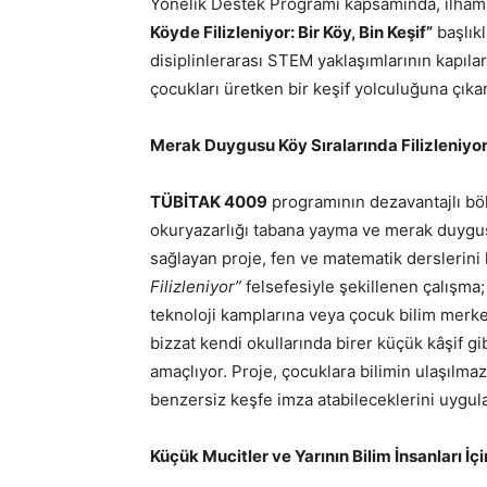
Yönelik Destek Programı kapsamında, ilham v
Köyde Filizleniyor: Bir Köy, Bin Keşif”
başlıkl
disiplinlerarası STEM yaklaşımlarının kapıla
çocukları üretken bir keşif yolculuğuna çıkar
Merak Duygusu Köy Sıralarında Filizleniyor, 
TÜBİTAK 4009
programının dezavantajlı bölg
okuryazarlığı tabana yayma ve merak duy
sağlayan proje, fen ve matematik derslerini 
Filizleniyor”
felsefesiyle şekillenen çalışma;
teknoloji kamplarına veya çocuk bilim merkezl
bizzat kendi okullarında birer küçük kâşif g
amaçlıyor. Proje, çocuklara bilimin ulaşılma
benzersiz keşfe imza atabileceklerini uygul
Küçük Mucitler ve Yarının Bilim İnsanları İçi