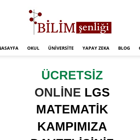
NASAYFA
OKUL
ÜNIVERSITE
YAPAY ZEKA
BLOG
Türkiye
Eğitim
Kampüsü