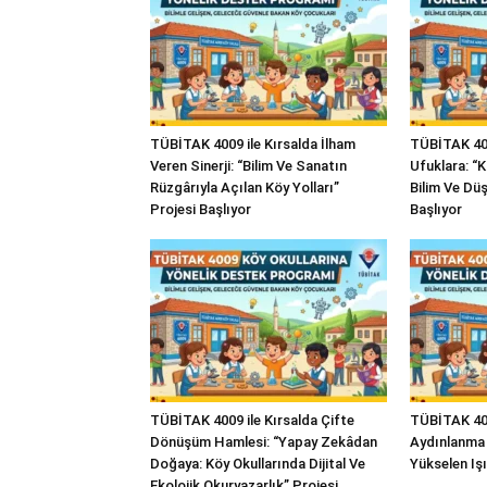
TÜBİTAK 4009 ile Kırsalda İlham
TÜBİTAK 400
Veren Sinerji: “Bilim Ve Sanatın
Ufuklara: “
Rüzgârıyla Açılan Köy Yolları”
Bilim Ve Düş
Projesi Başlıyor
Başlıyor
TÜBİTAK 4009 ile Kırsalda Çifte
TÜBİTAK 4009
Dönüşüm Hamlesi: “Yapay Zekâdan
Aydınlanma 
Doğaya: Köy Okullarında Dijital Ve
Yükselen Işı
Ekolojik Okuryazarlık” Projesi