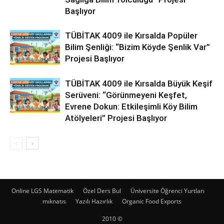
Başlıyor
TÜBİTAK 4009 ile Kırsalda Popüler
Bilim Şenliği: “Bizim Köyde Şenlik Var”
Projesi Başlıyor
TÜBİTAK 4009 ile Kırsalda Büyük Keşif
Serüveni: “Görünmeyeni Keşfet,
Evrene Dokun: Etkileşimli Köy Bilim
Atölyeleri” Projesi Başlıyor
Online LGS Matematik
Özel Ders Bul
Üniversite Öğrenci Yurtları
mıknatıs
Yazılı Hazırlık
Organic Food Exports
2010 ©