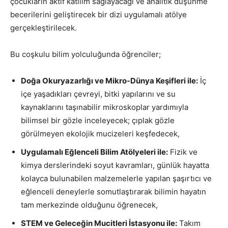
çocukların aktif katılım sağlayacağı ve analitik düşünme
becerilerini geliştirecek bir dizi uygulamalı atölye
gerçekleştirilecek.
Bu coşkulu bilim yolculuğunda öğrenciler;
Doğa Okuryazarlığı ve Mikro-Dünya Keşifleri ile:
İç
içe yaşadıkları çevreyi, bitki yapılarını ve su
kaynaklarını taşınabilir mikroskoplar yardımıyla
bilimsel bir gözle inceleyecek; çıplak gözle
görülmeyen ekolojik mucizeleri keşfedecek,
Uygulamalı Eğlenceli Bilim Atölyeleri ile:
Fizik ve
kimya derslerindeki soyut kavramları, günlük hayatta
kolayca bulunabilen malzemelerle yapılan şaşırtıcı ve
eğlenceli deneylerle somutlaştırarak bilimin hayatın
tam merkezinde olduğunu öğrenecek,
STEM ve Geleceğin Mucitleri İstasyonu ile:
Takım