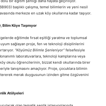
lu bir eğitim şenliği daha hayata geçiriliyor.
B903) başlıklı çalışma, temel bilimlerin ve yeni nesil
 havasında merkeze en uzak köy okullarına kadar taşıyor.
r, Bilim Köye Taşınıyor
gelerde eğitimde fırsat eşitliği yaratma ve toplumsal
uyum sağlayan proje, fen ve teknoloji disiplinlerini
rtarıyor.
“Köyümüz Bilimle Şenleniyor”
felsefesiyle
donanımlı laboratuvarlara, teknoloji kamplarına veya
n köy okulu öğrencilerinin, bizzat kendi okullarında birer
eriyle tanışmasını amaçlıyor. Proje, çocuklara bilimin
 göstererek merak duygusunun izinden gitme özgüvenini
nlik Atölyeleri
urulacak olan tematik şenlik istasyonlarında,