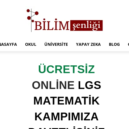
NASAYFA
OKUL
ÜNIVERSITE
YAPAY ZEKA
BLOG
Türkiye
Eğitim
Kampüsü