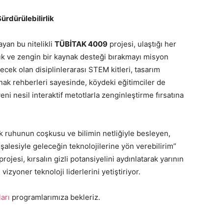
ürdürülebilirlik
ayan bu nitelikli
TÜBİTAK 4009
projesi, ulaştığı her
alık ve zengin bir kaynak desteği bırakmayı misyon
ecek olan disiplinlerarası STEM kitleri, tasarım
nak rehberleri sayesinde, köydeki eğitimciler de
i nesil interaktif metotlarla zenginleştirme fırsatına
k ruhunun coşkusu ve bilimin netliğiyle besleyen,
alesiyle geleceğin teknolojilerine yön verebilirim”
projesi, kırsalın gizli potansiyelini aydınlatarak yarının
 vizyoner teknoloji liderlerini yetiştiriyor.
arı
programlarımıza bekleriz.