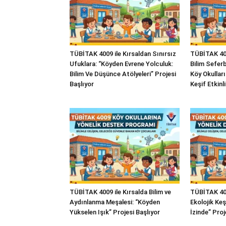
TÜBİTAK 4009 ile Kırsaldan Sınırsız
TÜBİTAK 400
Ufuklara: “Köyden Evrene Yolculuk:
Bilim Seferbe
Bilim Ve Düşünce Atölyeleri” Projesi
Köy Okullar
Başlıyor
Keşif Etkinli
TÜBİTAK 4009 ile Kırsalda Bilim ve
TÜBİTAK 400
Aydınlanma Meşalesi: “Köyden
Ekolojik Ke
Yükselen Işık” Projesi Başlıyor
İzinde” Proj