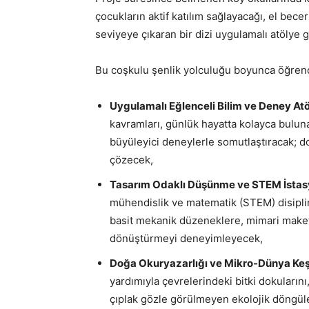
çocukların aktif katılım sağlayacağı, el bece
seviyeye çıkaran bir dizi uygulamalı atölye g
Bu coşkulu şenlik yolculuğu boyunca öğrenc
Uygulamalı Eğlenceli Bilim ve Deney Atöl
kavramları, günlük hayatta kolayca buluna
büyüleyici deneylerle somutlaştıracak; do
çözecek,
Tasarım Odaklı Düşünme ve STEM İstasy
mühendislik ve matematik (STEM) disiplinle
basit mekanik düzeneklere, mimari maket
dönüştürmeyi deneyimleyecek,
Doğa Okuryazarlığı ve Mikro-Dünya Keşif
yardımıyla çevrelerindeki bitki dokularını
çıplak gözle görülmeyen ekolojik döngüler