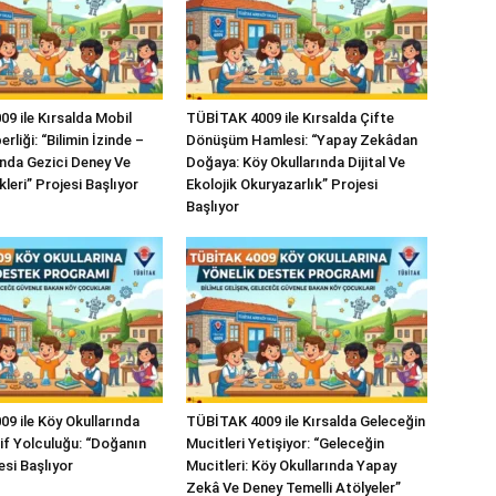
9 ile Kırsalda Mobil
TÜBİTAK 4009 ile Kırsalda Çifte
rliği: “Bilimin İzinde –
Dönüşüm Hamlesi: “Yapay Zekâdan
ında Gezici Deney Ve
Doğaya: Köy Okullarında Dijital Ve
kleri” Projesi Başlıyor
Ekolojik Okuryazarlık” Projesi
Başlıyor
9 ile Köy Okullarında
TÜBİTAK 4009 ile Kırsalda Geleceğin
şif Yolculuğu: “Doğanın
Mucitleri Yetişiyor: “Geleceğin
esi Başlıyor
Mucitleri: Köy Okullarında Yapay
Zekâ Ve Deney Temelli Atölyeler”