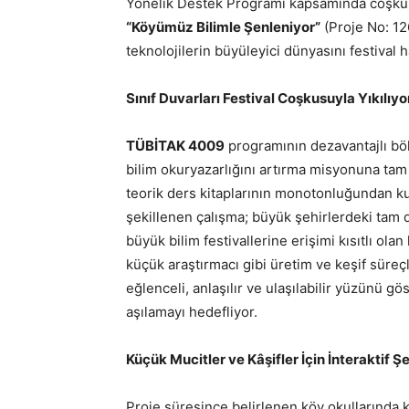
Yönelik Destek Programı kapsamında coşku do
“Köyümüz Bilimle Şenleniyor”
(Proje No: 126
teknolojilerin büyüleyici dünyasını festival
Sınıf Duvarları Festival Coşkusuyla Yıkılıyo
TÜBİTAK 4009
programının dezavantajlı böl
bilim okuryazarlığını artırma misyonuna tam 
teorik ders kitaplarının monotonluğundan ku
şekillenen çalışma; büyük şehirlerdeki tam 
büyük bilim festivallerine erişimi kısıtlı ola
küçük araştırmacı gibi üretim ve keşif süreçl
eğlenceli, anlaşılır ve ulaşılabilir yüzünü
aşılamayı hedefliyor.
Küçük Mucitler ve Kâşifler İçin İnteraktif Şe
Proje süresince belirlenen köy okullarında k