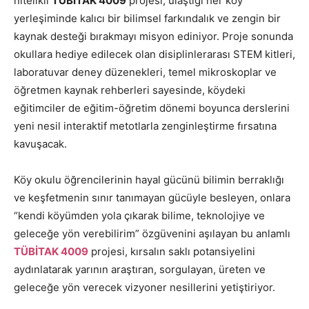
nitelikli
TÜBİTAK 4009
projesi, ulaştığı her köy
yerleşiminde kalıcı bir bilimsel farkındalık ve zengin bir
kaynak desteği bırakmayı misyon ediniyor. Proje sonunda
okullara hediye edilecek olan disiplinlerarası STEM kitleri,
laboratuvar deney düzenekleri, temel mikroskoplar ve
öğretmen kaynak rehberleri sayesinde, köydeki
eğitimciler de eğitim-öğretim dönemi boyunca derslerini
yeni nesil interaktif metotlarla zenginleştirme fırsatına
kavuşacak.
Köy okulu öğrencilerinin hayal gücünü bilimin berraklığı
ve keşfetmenin sınır tanımayan gücüyle besleyen, onlara
“kendi köyümden yola çıkarak bilime, teknolojiye ve
geleceğe yön verebilirim” özgüvenini aşılayan bu anlamlı
TÜBİTAK 4009
projesi, kırsalın saklı potansiyelini
aydınlatarak yarının araştıran, sorgulayan, üreten ve
geleceğe yön verecek vizyoner nesillerini yetiştiriyor.