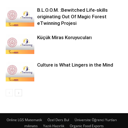
B.L.O.O.M. :Bewitched Life-skills
originating Out Of Magic Forest
eTwinning Projesi
Küçük Miras Koruyucuları
Culture is What Lingers in the Mind
Online LGS Matematik
Özel Ders Bul
Üniversite Öğrenci Yurtları
mıknatıs
Yazılı Hazırlık
Organic Food Exports