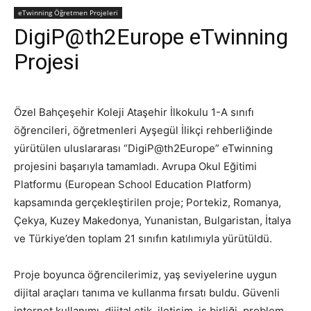
eTwinning Öğretmen Projeleri
DigiP@th2Europe eTwinning
Projesi
Özel Bahçeşehir Koleji Ataşehir İlkokulu 1-A sınıfı
öğrencileri, öğretmenleri Ayşegül İlikçi rehberliğinde
yürütülen uluslararası “DigiP@th2Europe” eTwinning
projesini başarıyla tamamladı. Avrupa Okul Eğitimi
Platformu (European School Education Platform)
kapsamında gerçekleştirilen proje; Portekiz, Romanya,
Çekya, Kuzey Makedonya, Yunanistan, Bulgaristan, İtalya
ve Türkiye’den toplam 21 sınıfın katılımıyla yürütüldü.
Proje boyunca öğrencilerimiz, yaş seviyelerine uygun
dijital araçları tanıma ve kullanma fırsatı buldu. Güvenli
internet kullanımı, dijital etik, iletişim, iş birliği, problem