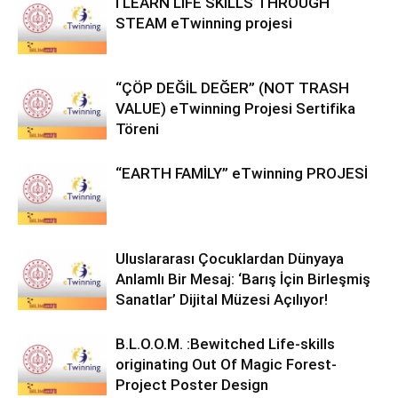
I LEARN LIFE SKILLS THROUGH
STEAM eTwinning projesi
“ÇÖP DEĞİL DEĞER” (NOT TRASH
VALUE) eTwinning Projesi Sertifika
Töreni
“EARTH FAMİLY” eTwinning PROJESİ
Uluslararası Çocuklardan Dünyaya
Anlamlı Bir Mesaj: ‘Barış İçin Birleşmiş
Sanatlar’ Dijital Müzesi Açılıyor!
B.L.O.O.M. :Bewitched Life-skills
originating Out Of Magic Forest-
Project Poster Design