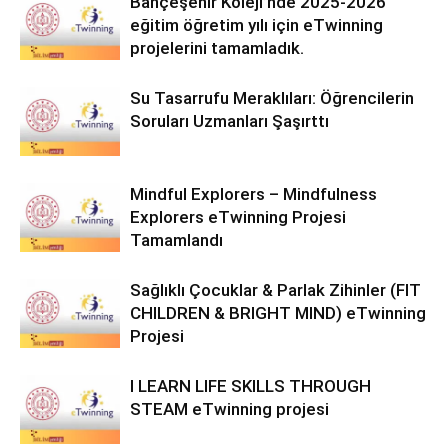
Bahçeşehir Koleji’nde 2025-2026
eğitim öğretim yılı için eTwinning
projelerini tamamladık.
Su Tasarrufu Meraklıları: Öğrencilerin
Soruları Uzmanları Şaşırttı
Mindful Explorers – Mindfulness
Explorers eTwinning Projesi
Tamamlandı
Sağlıklı Çocuklar & Parlak Zihinler (FIT
CHILDREN & BRIGHT MIND) eTwinning
Projesi
I LEARN LIFE SKILLS THROUGH
STEAM eTwinning projesi