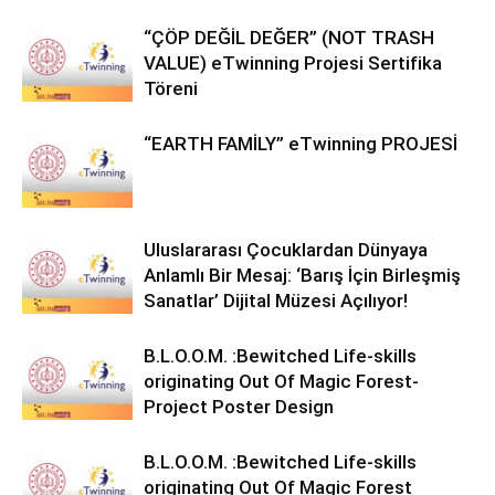
“ÇÖP DEĞİL DEĞER” (NOT TRASH
VALUE) eTwinning Projesi Sertifika
Töreni
“EARTH FAMİLY” eTwinning PROJESİ
Uluslararası Çocuklardan Dünyaya
Anlamlı Bir Mesaj: ‘Barış İçin Birleşmiş
Sanatlar’ Dijital Müzesi Açılıyor!
B.L.O.O.M. :Bewitched Life-skills
originating Out Of Magic Forest-
Project Poster Design
B.L.O.O.M. :Bewitched Life-skills
originating Out Of Magic Forest