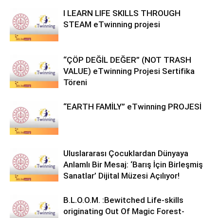
I LEARN LIFE SKILLS THROUGH
STEAM eTwinning projesi
“ÇÖP DEĞİL DEĞER” (NOT TRASH
VALUE) eTwinning Projesi Sertifika
Töreni
“EARTH FAMİLY” eTwinning PROJESİ
Uluslararası Çocuklardan Dünyaya
Anlamlı Bir Mesaj: ‘Barış İçin Birleşmiş
Sanatlar’ Dijital Müzesi Açılıyor!
B.L.O.O.M. :Bewitched Life-skills
originating Out Of Magic Forest-