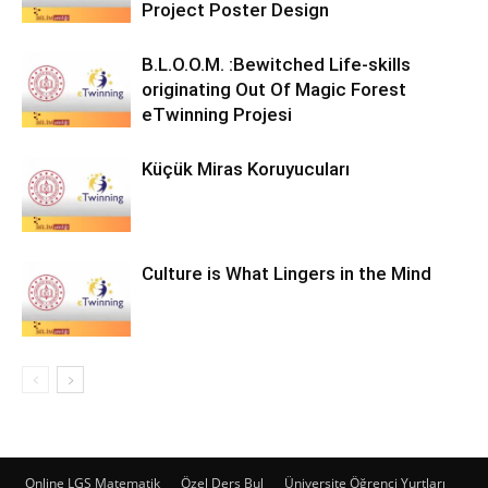
Project Poster Design
B.L.O.O.M. :Bewitched Life-skills
originating Out Of Magic Forest
eTwinning Projesi
Küçük Miras Koruyucuları
Culture is What Lingers in the Mind
Online LGS Matematik
Özel Ders Bul
Üniversite Öğrenci Yurtları