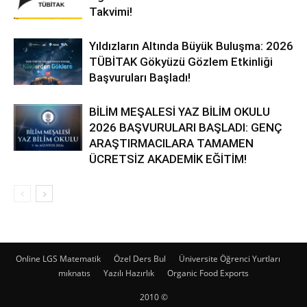
Takvimi!
Yıldızların Altında Büyük Buluşma: 2026
TÜBİTAK Gökyüzü Gözlem Etkinliği
Başvuruları Başladı!
BİLİM MEŞALESİ YAZ BİLİM OKULU
2026 BAŞVURULARI BAŞLADI: GENÇ
ARAŞTIRMACILARA TAMAMEN
ÜCRETSİZ AKADEMİK EĞİTİM!
Online LGS Matematik
Özel Ders Bul
Üniversite Öğrenci Yurtları
mıknatıs
Yazılı Hazırlık
Organic Food Exports
2010 ©