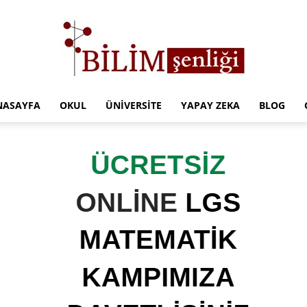
NASAYFA
OKUL
ÜNIVERSITE
YAPAY ZEKA
BLOG
Türkiye
Eğitim
Kampüsü