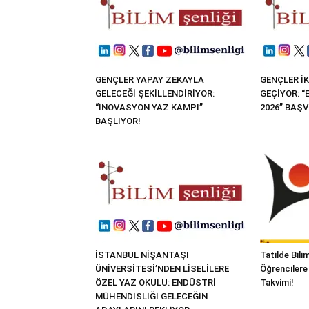
GENÇLER YAPAY ZEKAYLA
GENÇLER İK
GELECEĞİ ŞEKİLLENDİRİYOR:
GEÇİYOR: 
“İNOVASYON YAZ KAMPI”
2026” BAŞ
BAŞLIYOR!
İSTANBUL NİŞANTAŞI
Tatilde Bil
ÜNİVERSİTESİ’NDEN LİSELİLERE
Öğrencilere 
ÖZEL YAZ OKULU: ENDÜSTRİ
Takvimi!
MÜHENDİSLİĞİ GELECEĞİN