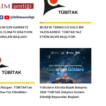
LİM İÇİN HAREKETE
BİLİM VE TEKNOLOJİ DOLU BİR
“EU CLIMATE IDEATHON
YAZIN ADRESİ: TÜBİTAK YAZ
VURULARI BAŞLADI!
ETKİNLİKLERİ BAŞLIYOR!
im Rüzgarı: TÜBİTAK’tan
Yıldızların Altında Büyük Buluşma:
Dev Yaz Etkinlikleri
2026 TÜBİTAK Gökyüzü Gözlem
Etkinliği Başvuruları Başladı!