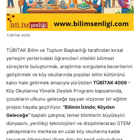
TÜBİTAK 4009
TÜBİTAK Bilim ve Toplum Başkanlığı tarafından kırsal
yerleşim yerlerindeki öğrencileri nitelikli bilimsel
süreçlerle buluşturmak, araştırma-sorgulama becerilerini
geliştirmek ve köy okullarında popüler bilim kültürünü
kalıcı hale getirmek amacıyla yürütülen
TÜBİTAK 4009
–
Köy Okullarına Yönelik Destek Programı kapsamında,
çocukların ufkunu geleceğe taşıyan vizyoner bir eğitim
projesi hayata geçiriliyor.
“Bilimin İzinde; Köyden
Geleceğe”
başlıklı çalışma; temel bilimlerin büyüleyici
dünyasını, yenilikçi teknolojileri ve disiplinlerarası STEM
yaklaşımlarını merkeze en uzak köy okullarına kadar
taşıyarak öğrencileri ilham dolu bir keşif yolculuğuna