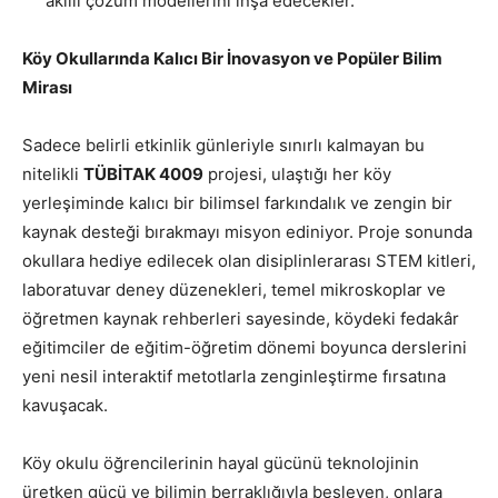
akıllı çözüm modellerini inşa edecekler.
Köy Okullarında Kalıcı Bir İnovasyon ve Popüler Bilim
Mirası
Sadece belirli etkinlik günleriyle sınırlı kalmayan bu
nitelikli
TÜBİTAK 4009
projesi, ulaştığı her köy
yerleşiminde kalıcı bir bilimsel farkındalık ve zengin bir
kaynak desteği bırakmayı misyon ediniyor. Proje sonunda
okullara hediye edilecek olan disiplinlerarası STEM kitleri,
laboratuvar deney düzenekleri, temel mikroskoplar ve
öğretmen kaynak rehberleri sayesinde, köydeki fedakâr
eğitimciler de eğitim-öğretim dönemi boyunca derslerini
yeni nesil interaktif metotlarla zenginleştirme fırsatına
kavuşacak.
Köy okulu öğrencilerinin hayal gücünü teknolojinin
üretken gücü ve bilimin berraklığıyla besleyen, onlara