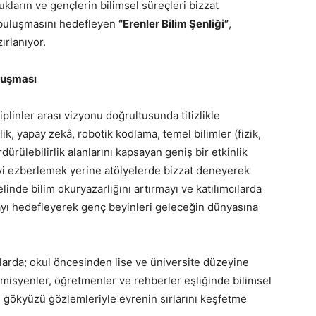
kların ve gençlerin bilimsel süreçleri bizzat
e buluşmasını hedefleyen
“Erenler Bilim Şenliği”
,
ırlanıyor.
uluşması
linler arası vizyonu doğrultusunda titizlikle
ik, yapay zekâ, robotik kodlama, temel bilimler (fizik,
dürülebilirlik alanlarını kapsayan geniş bir etkinlik
giyi ezberlemek yerine atölyelerde bizzat deneyerek
inde bilim okuryazarlığını artırmayı ve katılımcılarda
mayı hedefleyerek genç beyinleri geleceğin dünyasına
larda; okul öncesinden lise ve üniversite düzeyine
misyenler, öğretmenler ve rehberler eşliğinde bilimsel
e gökyüzü gözlemleriyle evrenin sırlarını keşfetme