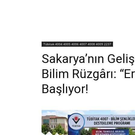
Tübitak 4004 4005 4006 4007 4008 4009 2237
Sakarya’nın Geli
Bilim Rüzgârı: “Er
Başlıyor!