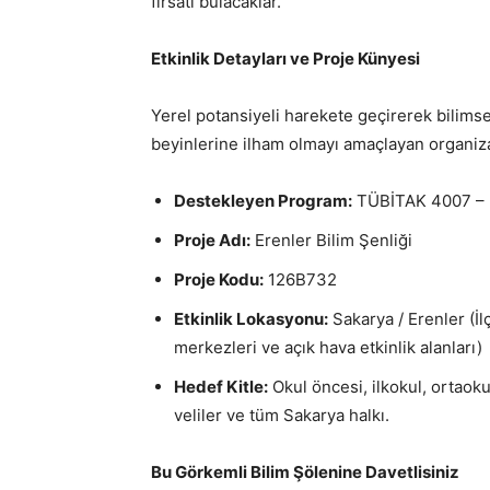
fırsatı bulacaklar.
Etkinlik Detayları ve Proje Künyesi
Yerel potansiyeli harekete geçirerek bilimsel
beyinlerine ilham olmayı amaçlayan organiza
Destekleyen Program:
TÜBİTAK 4007 – B
Proje Adı:
Erenler Bilim Şenliği
Proje Kodu:
126B732
Etkinlik Lokasyonu:
Sakarya / Erenler (İ
merkezleri ve açık hava etkinlik alanları)
Hedef Kitle:
Okul öncesi, ilkokul, ortaokul
veliler ve tüm Sakarya halkı.
Bu Görkemli Bilim Şölenine Davetlisiniz