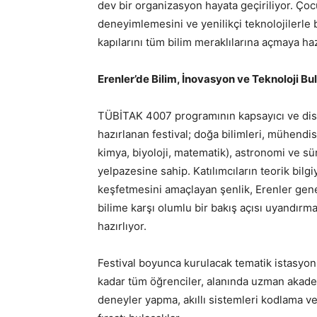
dev bir organizasyon hayata geçiriliyor. Çocu
deneyimlemesini ve yenilikçi teknolojilerl
kapılarını tüm bilim meraklılarına açmaya haz
Erenler’de Bilim, İnovasyon ve Teknoloji B
TÜBİTAK 4007 programının kapsayıcı ve disip
hazırlanan festival; doğa bilimleri, mühendisl
kimya, biyoloji, matematik), astronomi ve sür
yelpazesine sahip. Katılımcıların teorik bil
keşfetmesini amaçlayan şenlik, Erenler genel
bilime karşı olumlu bir bakış açısı uyandır
hazırlıyor.
Festival boyunca kurulacak tematik istasyon
kadar tüm öğrenciler, alanında uzman akade
deneyler yapma, akıllı sistemleri kodlama v