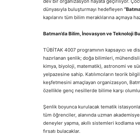
dev bir organizasyon hayata geçiriliyor. Çocu
dünyasıyla buluşturmayı hedefleyen
“Batman
kapılarını tüm bilim meraklılarına açmaya haz
Batman’da Bilim, İnovasyon ve Teknoloji B
TÜBİTAK 4007 programının kapsayıcı ve disip
hazırlanan şenlik; doğa bilimleri, mühendisli
kimya, biyoloji, matematik), astronomi ve sür
yelpazesine sahip. Katılımcıların teorik bil
keşfetmesini amaçlayan organizasyon, Batma
özellikle genç nesillerde bilime karşı olumlu
Şenlik boyunca kurulacak tematik istasyonla
tüm öğrenciler, alanında uzman akademisyen
deneyler yapma, akıllı sistemleri kodlama v
fırsatı bulacaklar.