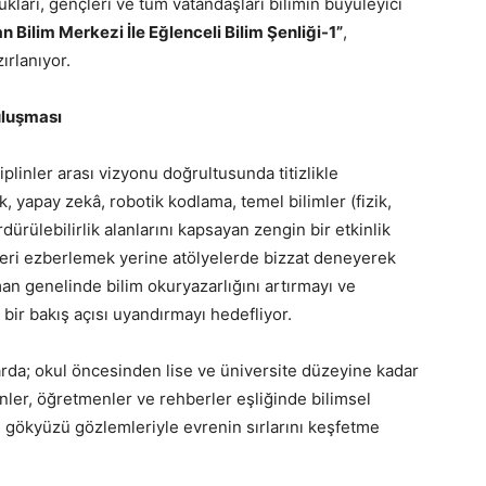
kları, gençleri ve tüm vatandaşları bilimin büyüleyici
 Bilim Merkezi İle Eğlenceli Bilim Şenliği-1”
,
ırlanıyor.
uluşması
linler arası vizyonu doğrultusunda titizlikle
k, yapay zekâ, robotik kodlama, temel bilimler (fizik,
dürülebilirlik alanlarını kapsayan zengin bir etkinlik
gileri ezberlemek yerine atölyelerde bizzat deneyerek
n genelinde bilim okuryazarlığını artırmayı ve
 bir bakış açısı uyandırmayı hedefliyor.
rda; okul öncesinden lise ve üniversite düzeyine kadar
ler, öğretmenler ve rehberler eşliğinde bilimsel
e gökyüzü gözlemleriyle evrenin sırlarını keşfetme