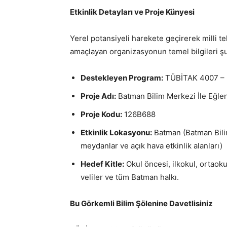
Etkinlik Detayları ve Proje Künyesi
Yerel potansiyeli harekete geçirerek milli te
amaçlayan organizasyonun temel bilgileri şu
Destekleyen Program:
TÜBİTAK 4007 – B
Proje Adı:
Batman Bilim Merkezi İle Eğlenc
Proje Kodu:
126B688
Etkinlik Lokasyonu:
Batman (Batman Bilim
meydanlar ve açık hava etkinlik alanları)
Hedef Kitle:
Okul öncesi, ilkokul, ortaokul
veliler ve tüm Batman halkı.
Bu Görkemli Bilim Şölenine Davetlisiniz