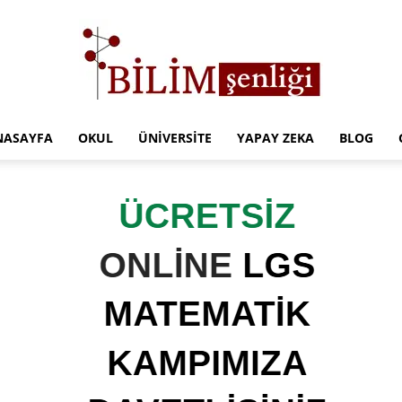
NASAYFA
OKUL
ÜNIVERSITE
YAPAY ZEKA
BLOG
Türkiye
Eğitim
Kampüsü