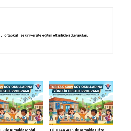
 ortaokul lise üniversite eğitim etkinlikleri duyuruları.
9 ile Kırsalda Mobil
TÜBİTAK 4009 ile Kırsalda Çifte