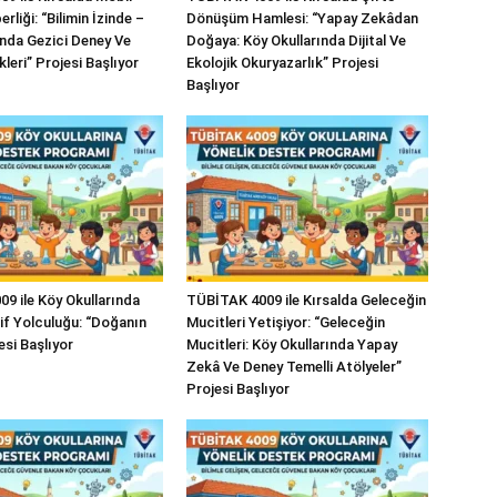
rliği: “Bilimin İzinde –
Dönüşüm Hamlesi: “Yapay Zekâdan
ında Gezici Deney Ve
Doğaya: Köy Okullarında Dijital Ve
kleri” Projesi Başlıyor
Ekolojik Okuryazarlık” Projesi
Başlıyor
9 ile Köy Okullarında
TÜBİTAK 4009 ile Kırsalda Geleceğin
şif Yolculuğu: “Doğanın
Mucitleri Yetişiyor: “Geleceğin
esi Başlıyor
Mucitleri: Köy Okullarında Yapay
Zekâ Ve Deney Temelli Atölyeler”
Projesi Başlıyor