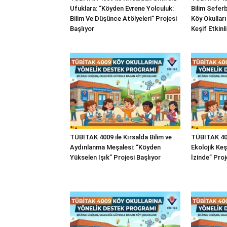
Ufuklara: “Köyden Evrene Yolculuk:
Bilim Seferbe
Bilim Ve Düşünce Atölyeleri” Projesi
Köy Okullar
Başlıyor
Keşif Etkinli
TÜBİTAK 4009 ile Kırsalda Bilim ve
TÜBİTAK 400
Aydınlanma Meşalesi: “Köyden
Ekolojik Ke
Yükselen Işık” Projesi Başlıyor
İzinde” Proj