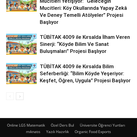
Mucitleri Yetişiyor: “Geleceğin
Mucitleri: Köy Okullarında Yapay Zekâ
Ve Deney Temelli Atölyeler” Projesi
Başlıyor
TÜBİTAK 4009 ile Kırsalda İlham Veren
Sinerji: “Köyde Bilim Ve Sanat
Buluşmaları” Projesi Başlıyor
TÜBİTAK 4009 ile Kırsalda Bilim
Seferberliği: “Bilim Köyde Yeşeriyor:
Keşfet, Öğren, Uygula” Projesi Başlıyor
Online LGS Matematik
Özel Ders Bul
Üniversite Öğrenci Yurtları
mıknatıs
Yazılı Hazırlık
Organic Food Exports