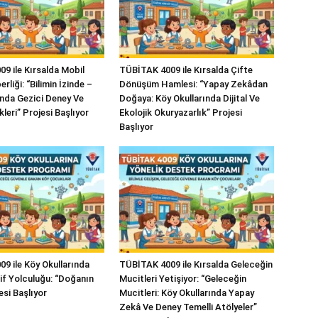
9 ile Kırsalda Mobil
TÜBİTAK 4009 ile Kırsalda Çifte
rliği: “Bilimin İzinde –
Dönüşüm Hamlesi: “Yapay Zekâdan
ında Gezici Deney Ve
Doğaya: Köy Okullarında Dijital Ve
kleri” Projesi Başlıyor
Ekolojik Okuryazarlık” Projesi
Başlıyor
9 ile Köy Okullarında
TÜBİTAK 4009 ile Kırsalda Geleceğin
şif Yolculuğu: “Doğanın
Mucitleri Yetişiyor: “Geleceğin
esi Başlıyor
Mucitleri: Köy Okullarında Yapay
Zekâ Ve Deney Temelli Atölyeler”