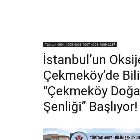
Tübitak 4004 4005 4006 4007 4008 4009 2237
İstanbul’un Oksi
Çekmeköy’de Bili
“Çekmeköy Doğa 
Şenliği” Başlıyor!