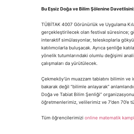
Bu Eşsiz Doğa ve Bilim Şölenine Davetlisini
TÜBİTAK 4007 Görünürlük ve Uygulama Kıla
gerçekleştirilecek olan festival süresince; gö
interaktif simülasyonlar, teleskoplarla gökyü
katılımcılarla buluşacak. Ayrıca şenliğe katıl
yönelik tutumlarındaki olumlu değişimi anal
çalışmaları da yürütülecek.
Çekmeköy’ün muazzam tabiatını bilimin ve i
bakarak değil “bilimle anlayarak” anlamland
Doğa ve Tabiat Bilim Şenliği” organizasyonu
öğretmenlerimiz, velilerimiz ve 7’den 70’e t
Tüm öğrencilerimizi
online matematik kampl