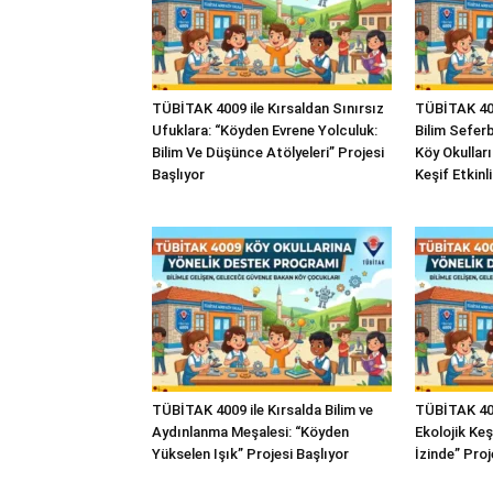
TÜBİTAK 4009 ile Kırsaldan Sınırsız
TÜBİTAK 400
Ufuklara: “Köyden Evrene Yolculuk:
Bilim Seferbe
Bilim Ve Düşünce Atölyeleri” Projesi
Köy Okullar
Başlıyor
Keşif Etkinli
TÜBİTAK 4009 ile Kırsalda Bilim ve
TÜBİTAK 400
Aydınlanma Meşalesi: “Köyden
Ekolojik Ke
Yükselen Işık” Projesi Başlıyor
İzinde” Proj