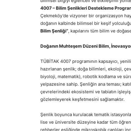
bilimsel bilgiyi eğlenceli ve etkileşimli yön
4007 – Bilim Şenlikleri Destekleme Progra
Çekmeköy’de vizyoner bir organizasyon hayat
doğanın kalbinde bilimsel bir keşif yolculu
Bilim Şenliği”
, kapılarını tüm bilim ve doğas
Doğanın Muhteşem Düzeni Bilim, İnovasyon
TÜBİTAK 4007 programının kapsayıcı, yenilikç
hazırlanan şenlik; doğa bilimleri, ekoloji, çev
biyoloji, matematik), robotik kodlama ve sürd
yelpazesine sahip. Şenliğin ana teması; katıl
çevrelerindeki ekosistemi ve tabiatın işleyi
gözlemleyerek keşfetmesini sağlamaktır.
Şenlik boyunca kurulacak tematik istasyonla
lise ve üniversite düzeyine kadar tüm öğre
rehberler eşliğinde mikroskobik canlıları inc