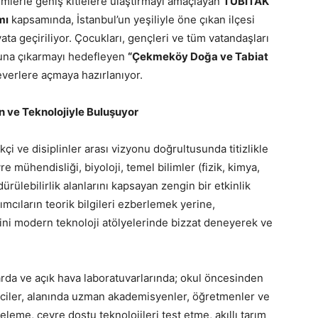
temlerle geniş kitlelere ulaştırmayı amaçlayan
TÜBİTAK
mı
kapsamında, İstanbul’un yeşiliyle öne çıkan ilçesi
a geçiriliyor. Çocukları, gençleri ve tüm vatandaşları
ğuna çıkarmayı hedefleyen
“Çekmeköy Doğa ve Tabiat
everlere açmaya hazırlanıyor.
 ve Teknolojiyle Buluşuyor
i ve disiplinler arası vizyonu doğrultusunda titizlikle
re mühendisliği, biyoloji, temel bilimler (fizik, kimya,
ürülebilirlik alanlarını kapsayan zengin bir etkinlik
ımcıların teorik bilgileri ezberlemek yerine,
şini modern teknoloji atölyelerinde bizzat deneyerek ve
rda ve açık hava laboratuvarlarında; okul öncesinden
nciler, alanında uzman akademisyenler, öğretmenler ve
eleme, çevre dostu teknolojileri test etme, akıllı tarım