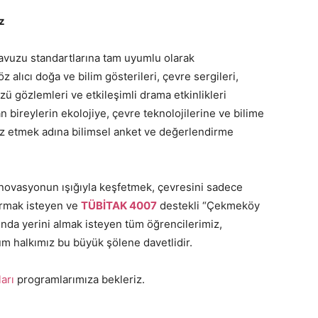
z
vuzu standartlarına tam uyumlu olarak
z alıcı doğa ve bilim gösterileri, çevre sergileri,
zü gözlemleri ve etkileşimli drama etkinlikleri
an bireylerin ekolojiye, çevre teknolojilerine ve bilime
iz etmek adına bilimsel anket ve değerlendirme
novasyonun ışığıyla keşfetmek, çevresini sadece
ırmak isteyen ve
TÜBİTAK 4007
destekli “Çekmeköy
nda yerini almak isteyen tüm öğrencilerimiz,
üm halkımız bu büyük şölene davetlidir.
arı
programlarımıza bekleriz.