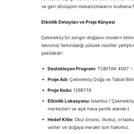
ve geri dönüşüm mekanizmalarını kodlama fır
Etkinlik Detayları ve Proje Künyesi
Çekmeköy’ün zengin doğasını modern bilims
teknoloji farkındalığı yüksek nesiller yetiş
şekildedir:
Destekleyen Program:
TÜBİTAK 4007 – B
Proje Adı:
Çekmeköy Doğa ve Tabiat Bili
Proje Kodu:
126B719
Etkinlik Lokasyonu:
İstanbul / Çekmeköy (
merkezleri ve açık hava şenlik alanları)
Hedef Kitle:
Okul öncesi, ilkokul, ortaokul
veliler ve doğaya meraklı tüm halkımız.