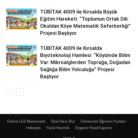
TÜBİTAK 4009 ile Kırsalda Büyük
Eğitim Hareketi: “Toplumun Ortak Dili:
Okuldan Köye Matematik Seferberliği”
Projesi Başlıyor
TÜBİTAK 4009 ile Kırsalda
Biyoteknoloji Hamlesi: “Köyümde Bilim
Var: Mikroalglerden Toprağa, Doğadan
Sağlığa Bilim Yolculuğu” Projesi
Başlıyor
Online LGS Matematik
Özel Ders Bul
Üniversite Öğrenci Yurtları
mıknatıs
Yazılı Hazırlık
Organic Food Exports