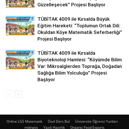
Güzelleşecek” Projesi Başlıyor
TÜBİTAK 4009 ile Kırsalda Büyük
Eğitim Hareketi: “Toplumun Ortak Dili:
Okuldan Köye Matematik Seferberliği”
Projesi Başlıyor
TÜBİTAK 4009 ile Kırsalda
Biyoteknoloji Hamlesi: “Köyümde Bilim
Var: Mikroalglerden Toprağa, Doğadan
Sağlığa Bilim Yolculuğu” Projesi
Başlıyor
Online LGS Matematik
Özel Ders Bul
Üniversite Öğrenci Yurtları
mıknatıs
Yazılı Hazırlık
Organic Food Exports