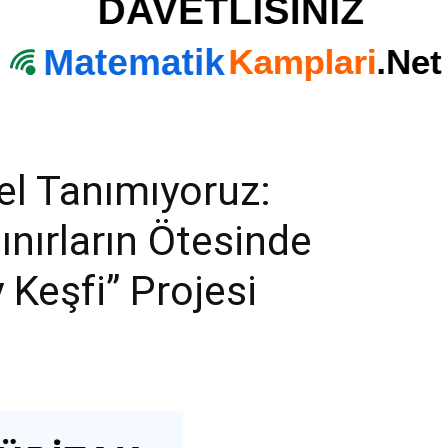
l Tanımıyoruz:
nırların Ötesinde
 Keşfi” Projesi