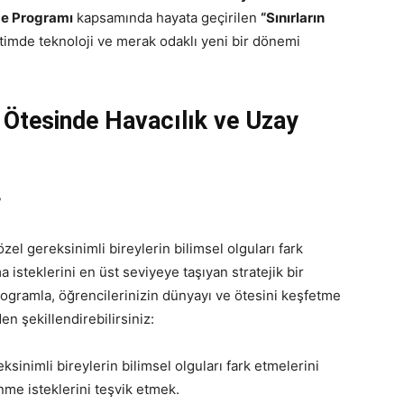
me Programı
kapsamında hayata geçirilen
“Sınırların
itimde teknoloji ve merak odaklı yeni bir dönemi
n Ötesinde Havacılık ve Uzay
?
özel gereksinimli bireylerin bilimsel olguları fark
isteklerini en üst seviyeye taşıyan stratejik bir
rogramla, öğrencilerinizin dünyayı ve ötesini keşfetme
n şekillendirebilirsiniz:
ksinimli bireylerin bilimsel olguları fark etmelerini
me isteklerini teşvik etmek.