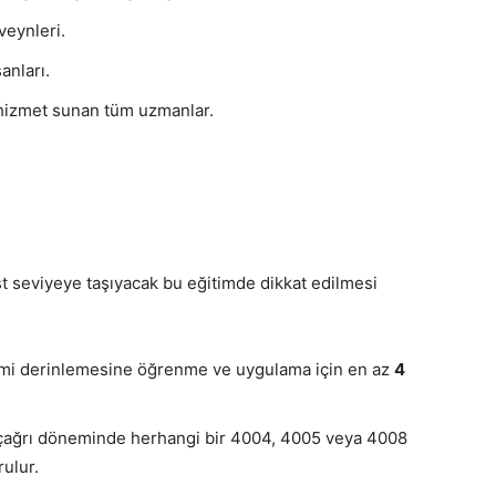
veynleri.
anları.
 hizmet sunan tüm uzmanlar.
st seviyeye taşıyacak bu eğitimde dikkat edilmesi
emi derinlemesine öğrenme ve uygulama için en az
4
nı çağrı döneminde herhangi bir 4004, 4005 veya 4008
ulur.