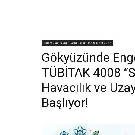
Tübitak 4004 4005 4006 4007 4008 4009 2237
Gökyüzünde Enge
TÜBİTAK 4008 “Sı
Havacılık ve Uzay
Başlıyor!