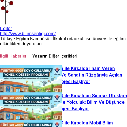
Editör
http://www.bilimsenligi.com/
Türkiye Eğitim Kampüsü - İlkokul ortaokul lise üniversite eğitim
etkinlikleri duyuruları.
İlgili Haberler
Yazarın Diğer İçerikleri
TÜBİTAK 4009 ile Kırsalda İlham Veren
Sinerji: “Bilim Ve Sanatın Rüzgârıyla Açılan
Köy Yolları” Projesi Başlıyor
TÜBİTAK 4009 ile Kırsaldan Sınırsız Ufuklara
“Köyden Evrene Yolculuk: Bilim Ve Düşünce
Atölyeleri” Projesi Başlıyor
TÜBİTAK 4009 ile Kırsalda Mobil Bilim