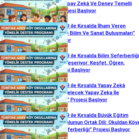
Okullarında Yapay Zekâ Ve Deney Temelli
Atölyeler” Projesi Başlıyor
TÜBİTAK 4009 ile Kırsalda İlham Veren
Sinerji: “Köyde Bilim Ve Sanat Buluşmaları”
Projesi Başlıyor
TÜBİTAK 4009 ile Kırsalda Bilim Seferberliği
“Bilim Köyde Yeşeriyor: Keşfet, Öğren,
Uygula” Projesi Başlıyor
TÜBİTAK 4009 ile Kırsalda Yapay Zekâ
Dönüşümü: “Gelecek Yapay Zeka İle
Güzelleşecek” Projesi Başlıyor
TÜBİTAK 4009 ile Kırsalda Büyük Eğitim
Hareketi: “Toplumun Ortak Dili: Okuldan Köy
Matematik Seferberliği” Projesi Başlıyor