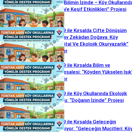
Seferberliği: “Bilimin İzinde – Köy Okullarınd
Gezici Deney Ve Keşif Etkinlikleri” Projesi
Başlıyor
TÜBİTAK 4009 ile Kırsalda Çifte Dönüşüm
Hamlesi: “Yapay Zekâdan Doğaya: Köy
Okullarında Dijital Ve Ekolojik Okuryazarlık”
Projesi Başlıyor
TÜBİTAK 4009 ile Kırsalda Bilim ve
Aydınlanma Meşalesi: “Köyden Yükselen Işık
Projesi Başlıyor
TÜBİTAK 4009 ile Köy Okullarında Ekolojik
Keşif Yolculuğu: “Doğanın İzinde” Projesi
Başlıyor
TÜBİTAK 4009 ile Kırsalda Geleceğin
Mucitleri Yetişiyor: “Geleceğin Mucitleri: Kö