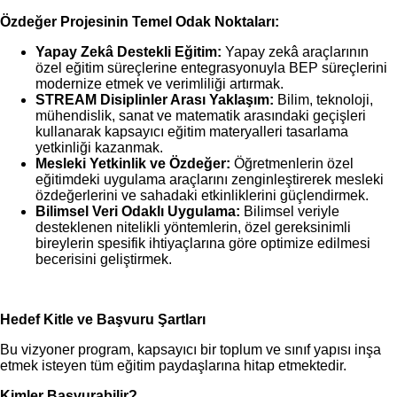
Özdeğer Projesinin Temel Odak Noktaları:
Yapay Zekâ Destekli Eğitim:
Yapay zekâ araçlarının
özel eğitim süreçlerine entegrasyonuyla BEP süreçlerini
modernize etmek ve verimliliği artırmak.
STREAM Disiplinler Arası Yaklaşım:
Bilim, teknoloji,
mühendislik, sanat ve matematik arasındaki geçişleri
kullanarak kapsayıcı eğitim materyalleri tasarlama
yetkinliği kazanmak.
Mesleki Yetkinlik ve Özdeğer:
Öğretmenlerin özel
eğitimdeki uygulama araçlarını zenginleştirerek mesleki
özdeğerlerini ve sahadaki etkinliklerini güçlendirmek.
Bilimsel Veri Odaklı Uygulama:
Bilimsel veriyle
desteklenen nitelikli yöntemlerin, özel gereksinimli
bireylerin spesifik ihtiyaçlarına göre optimize edilmesi
becerisini geliştirmek.
Hedef Kitle ve Başvuru Şartları
Bu vizyoner program, kapsayıcı bir toplum ve sınıf yapısı inşa
etmek isteyen tüm eğitim paydaşlarına hitap etmektedir.
Kimler Başvurabilir?