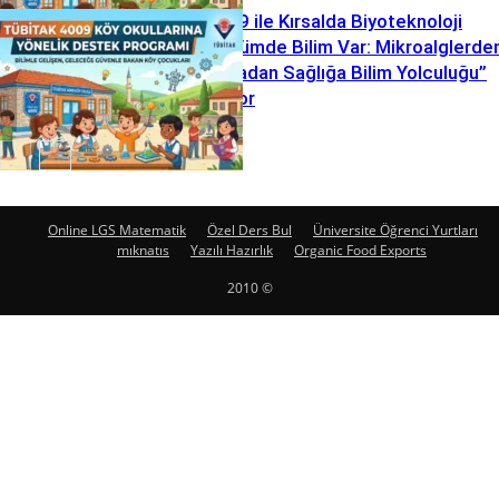
TÜBİTAK 4009 ile Kırsalda Biyoteknoloji
Hamlesi: “Köyümde Bilim Var: Mikroalglerde
Toprağa, Doğadan Sağlığa Bilim Yolculuğu”
Projesi Başlıyor
Online LGS Matematik
Özel Ders Bul
Üniversite Öğrenci Yurtları
mıknatıs
Yazılı Hazırlık
Organic Food Exports
2010 ©