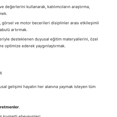
 ve değerlerini kullanarak, katılımcıların araştırma,
mek.
, görsel ve motor becerileri disiplinler arası etkileşimli
abulü artırmak.
eriyle desteklenen duyusal eğitim materyallerini, özel
öre optimize ederek yaygınlaştırmak.
i
usal gelişimi hayatın her alanına yaymak isteyen tüm
retmenler
.
in kıymetli ebeveynleri.