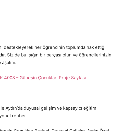
ni destekleyerek her öğrencinin toplumda hak ettiği
r. Siz de bu ışığın bir parçası olun ve öğrencilerinizin
e aşalım.
 4008 – Güneşin Çocukları Proje Sayfası
le Aydın’da duyusal gelişim ve kapsayıcı eğitim
yonel rehber.
eşin Çocukları Projesi, Duyusal Gelişim, Aydın Özel