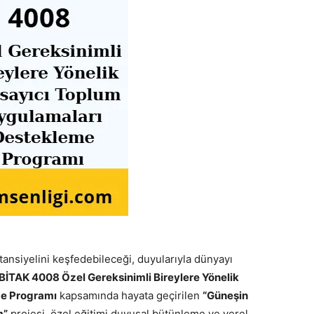
tansiyelini keşfedebileceği, duyularıyla dünyayı
İTAK 4008 Özel Gereksinimli Bireylere Yönelik
me Programı
kapsamında hayata geçirilen
“Güneşin
m”
projesi, özel eğitimi duyusal bütünleme ve yerel