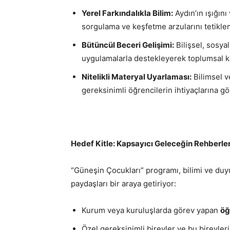
Yerel Farkındalıkla Bilim:
Aydın’ın ışığını
sorgulama ve keşfetme arzularını tetikle
Bütüncül Beceri Gelişimi:
Bilişsel, sosyal
uygulamalarla destekleyerek toplumsal k
Nitelikli Materyal Uyarlaması:
Bilimsel v
gereksinimli öğrencilerin ihtiyaçlarına g
Hedef Kitle: Kapsayıcı Geleceğin Rehberler
“Güneşin Çocukları” programı, bilimi ve duy
paydaşları bir araya getiriyor:
Kurum veya kuruluşlarda görev yapan
öğ
Özel gereksinimli bireyler ve bu bireyler