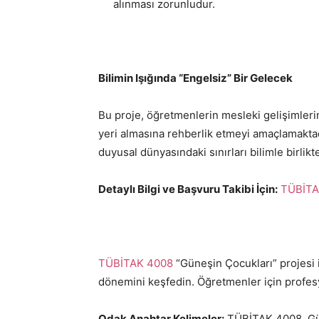
alınması zorunludur.
Bilimin Işığında “Engelsiz” Bir Gelecek
Bu proje, öğretmenlerin mesleki gelişimleri
yeri almasına rehberlik etmeyi amaçlamaktadı
duyusal dünyasındaki sınırları bilimle birlikt
Detaylı Bilgi ve Başvuru Takibi İçin:
TÜBİTAK
TÜBİTAK 4008
“Güneşin Çocukları” projesi i
dönemini keşfedin. Öğretmenler için profes
Odak Anahtar Kelimeler:
TÜBİTAK 4008, Gün