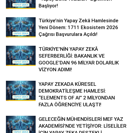
Başlıyor!
Türkiye’nin Yapay Zekâ Hamlesinde
Yeni Dönem: 1711 Ekosistem 2026
Çağrısı Başvurulara Açıldı!
TÜRKİYE’NİN YAPAY ZEKÂ
SEFERBERLİĞİ: BAKANLIK VE
GOOGLE’DAN 96 MİLYAR DOLARLIK
VİZYON ADIMI!
YAPAY ZEKADA KÜRESEL
DEMOKRATİLEŞME HAMLESİ:
“ELEMENTS OF AI” 2 MİLYONDAN
FAZLA ÖĞRENCİYE ULAŞTI!
GELECEĞİN MÜHENDİSLERİ MEF YAZ
AKADEMİSİ’NDE YETİŞİYOR: LİSELİLER
İÇİN YAPAY ZEKA DESTEKLİ