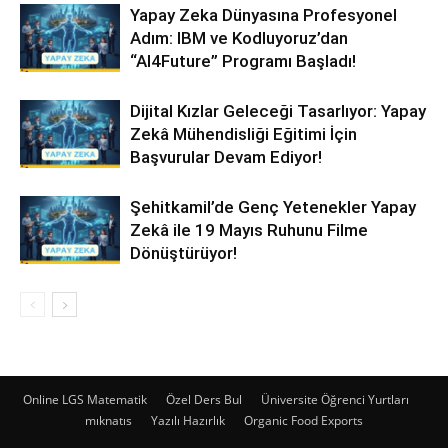
Yapay Zeka Dünyasına Profesyonel
Adım: IBM ve Kodluyoruz’dan
“AI4Future” Programı Başladı!
Dijital Kızlar Geleceği Tasarlıyor: Yapay
Zekâ Mühendisliği Eğitimi İçin
Başvurular Devam Ediyor!
Şehitkamil’de Genç Yetenekler Yapay
Zekâ ile 19 Mayıs Ruhunu Filme
Dönüştürüyor!
Online LGS Matematik
Özel Ders Bul
Üniversite Öğrenci Yurtları
mıknatıs
Yazılı Hazırlık
Organic Food Exports