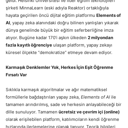
geldi. Helsinki Üniversitesi ve lider eğitim teknolojileri
şirketi MinnaLearn (eski adıyla Reaktor) ortaklığıyla
hayata geçirilen öncü dijital eğitim platformu
Elements of
AI
, yapay zeka alanındaki doğru bilinen yanlışları yıkarak
dünya genelinde büyük bir eğitim seferberliğine imza
atıyor. Bugüne kadar 170’i aşkın ülkeden
2 milyondan
fazla kayıtlı öğrenciye
ulaşan platform, yapay zekayı
küresel ölçekte “demokratize” etmeye devam ediyor.
Karmaşık Denklemler Yok, Herkes İçin Eşit Öğrenme
Fırsatı Var
Sıklıkla karmaşık algoritmalar ve ağır matematiksel
formüllerle bağdaştırılan yapay zeka,
Elements of AI
ile
tamamen arındırılmış, sade ve herkesin anlayabileceği bir
dille sunuluyor. Tamamen
ücretsiz ve çevrim içi (online)
olarak erişilebilen platform, katılımcıların kendi öğrenme
hızlarında ilerlemelerine olanak tanıyor. Teorik bilgileri