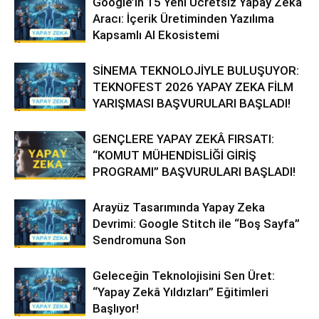
Google’ın 15 Yeni Ücretsiz Yapay Zeka
Aracı: İçerik Üretiminden Yazılıma
Kapsamlı AI Ekosistemi
SİNEMA TEKNOLOJİYLE BULUŞUYOR:
TEKNOFEST 2026 YAPAY ZEKA FİLM
YARIŞMASI BAŞVURULARI BAŞLADI!
GENÇLERE YAPAY ZEKÂ FIRSATI:
“KOMUT MÜHENDİSLİĞİ GİRİŞ
PROGRAMI” BAŞVURULARI BAŞLADI!
Arayüz Tasarımında Yapay Zeka
Devrimi: Google Stitch ile “Boş Sayfa”
Sendromuna Son
Geleceğin Teknolojisini Sen Üret:
“Yapay Zekâ Yıldızları” Eğitimleri
Başlıyor!