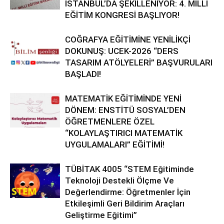
İSTANBUL’DA ŞEKİLLENİYOR: 4. MİLLÎ
EĞİTİM KONGRESİ BAŞLIYOR!
COĞRAFYA EĞİTİMİNE YENİLİKÇİ
DOKUNUŞ: UCEK-2026 “DERS
TASARIM ATÖLYELERİ” BAŞVURULARI
BAŞLADI!
MATEMATİK EĞİTİMİNDE YENİ
DÖNEM: ENSTİTÜ SOSYAL’DEN
ÖĞRETMENLERE ÖZEL
“KOLAYLAŞTIRICI MATEMATİK
UYGULAMALARI” EĞİTİMİ!
TÜBİTAK 4005 “STEM Eğitiminde
Teknoloji Destekli Ölçme Ve
Değerlendirme: Öğretmenler İçin
Etkileşimli Geri Bildirim Araçları
Geliştirme Eğitimi”