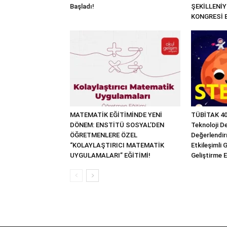
Başladı!
ŞEKİLLENİYO
KONGRESİ 
MATEMATİK EĞİTİMİNDE YENİ
TÜBİTAK 40
DÖNEM: ENSTİTÜ SOSYAL’DEN
Teknoloji D
ÖĞRETMENLERE ÖZEL
Değerlendir
“KOLAYLAŞTIRICI MATEMATİK
Etkileşimli G
UYGULAMALARI” EĞİTİMİ!
Geliştirme E