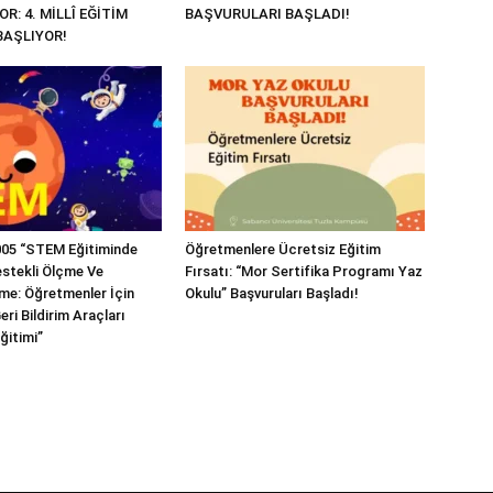
R: 4. MİLLÎ EĞİTİM
BAŞVURULARI BAŞLADI!
BAŞLIYOR!
05 “STEM Eğitiminde
Öğretmenlere Ücretsiz Eğitim
estekli Ölçme Ve
Fırsatı: “Mor Sertifika Programı Yaz
me: Öğretmenler İçin
Okulu” Başvuruları Başladı!
eri Bildirim Araçları
ğitimi”