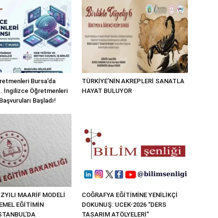
ğretmenleri Bursa’da
TÜRKİYE’NİN AKREPLERİ SANATLA
I. İngilizce Öğretmenleri
HAYAT BULUYOR
Başvuruları Başladı!
ZYILI MAARİF MODELİ
COĞRAFYA EĞİTİMİNE YENİLİKÇİ
EMEL EĞİTİMİN
DOKUNUŞ: UCEK-2026 “DERS
İSTANBUL’DA
TASARIM ATÖLYELERİ”