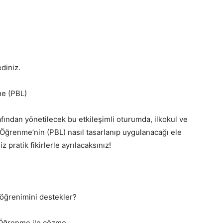
ediniz.
me (PBL)
fından yönetilecek bu etkileşimli oturumda, ilkokul ve
 Öğrenme’nin (PBL) nasıl tasarlanıp uygulanacağı ele
 pratik fikirlerle ayrılacaksınız!
 öğrenimini destekler?
ı Öğrenme ile çözme