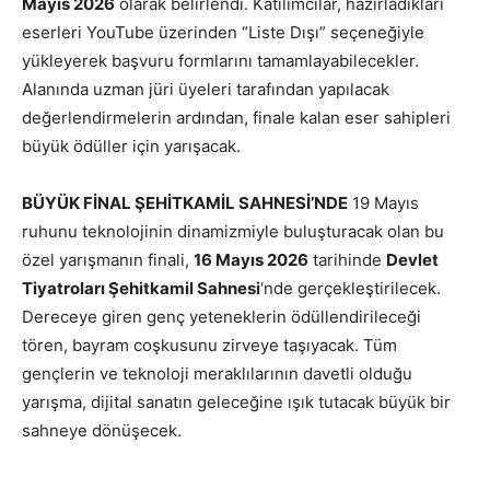
Mayıs 2026
olarak belirlendi. Katılımcılar, hazırladıkları
eserleri YouTube üzerinden “Liste Dışı” seçeneğiyle
yükleyerek başvuru formlarını tamamlayabilecekler.
Alanında uzman jüri üyeleri tarafından yapılacak
değerlendirmelerin ardından, finale kalan eser sahipleri
büyük ödüller için yarışacak.
BÜYÜK FİNAL ŞEHİTKAMİL SAHNESİ’NDE
19 Mayıs
ruhunu teknolojinin dinamizmiyle buluşturacak olan bu
özel yarışmanın finali,
16 Mayıs 2026
tarihinde
Devlet
Tiyatroları Şehitkamil Sahnesi
‘nde gerçekleştirilecek.
Dereceye giren genç yeteneklerin ödüllendirileceği
tören, bayram coşkusunu zirveye taşıyacak. Tüm
gençlerin ve teknoloji meraklılarının davetli olduğu
yarışma, dijital sanatın geleceğine ışık tutacak büyük bir
sahneye dönüşecek.