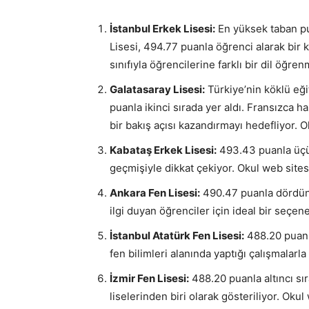
İstanbul Erkek Lisesi:
En yüksek taban pua
Lisesi, 494.77 puanla öğrenci alarak bir k
sınıfıyla öğrencilerine farklı bir dil öğre
Galatasaray Lisesi:
Türkiye’nin köklü eği
puanla ikinci sırada yer aldı. Fransızca ha
bir bakış açısı kazandırmayı hedefliyor. O
Kabataş Erkek Lisesi:
493.43 puanla üçün
geçmişiyle dikkat çekiyor. Okul web sites
Ankara Fen Lisesi:
490.47 puanla dördüncü
ilgi duyan öğrenciler için ideal bir seçen
İstanbul Atatürk Fen Lisesi:
488.20 puanla
fen bilimleri alanında yaptığı çalışmalarla
İzmir Fen Lisesi:
488.20 puanla altıncı sır
liselerinden biri olarak gösteriliyor. Okul