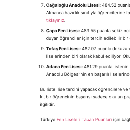
Cağaloğlu Anadolu Lisesi:
484.52 puanla 
Almanca hazırlık sınıfıyla öğrencilerine fa
tıklayınız
.
Çapa Fen Lisesi:
483.55 puanla sekizinci s
duyan öğrenciler için tercih edilebilir bir
Tofaş Fen Lisesi:
482.97 puanla dokuzuncu
liselerinden biri olarak kabul ediliyor. Ok
Adana Fen Lisesi:
481.29 puanla listenin
Anadolu Bölgesi’nin en başarılı liselerind
Bu liste, lise tercihi yapacak öğrencilere ve
ki, bir öğrencinin başarısı sadece okulun pre
ilgilidir.
Türkiye
Fen Liseleri Taban Puanları
için bağl