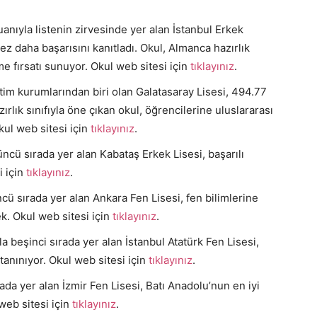
nıyla listenin zirvesinde yer alan İstanbul Erkek
ez daha başarısını kanıtladı. Okul, Almanca hazırlık
nme fırsatı sunuyor. Okul web sitesi için
tıklayınız
.
tim kurumlarından biri olan Galatasaray Lisesi, 494.77
zırlık sınıfıyla öne çıkan okul, öğrencilerine uluslararası
kul web sitesi için
tıklayınız
.
cü sırada yer alan Kabataş Erkek Lisesi, başarılı
i için
tıklayınız
.
 sırada yer alan Ankara Fen Lisesi, fen bilimlerine
ek. Okul web sitesi için
tıklayınız
.
 beşinci sırada yer alan İstanbul Atatürk Fen Lisesi,
 tanınıyor. Okul web sitesi için
tıklayınız
.
ada yer alan İzmir Fen Lisesi, Batı Anadolu’nun en iyi
 web sitesi için
tıklayınız
.