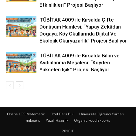
Etkinlikleri” Projesi Başlıyor
TÜBİTAK 4009 ile Kırsalda Çifte
Dönüşüm Hamlesi: “Yapay Zekâdan
Doğaya: Köy Okullarında Dijital Ve
Ekolojik Okuryazarlık” Projesi Başlıyor
TÜBİTAK 4009 ile Kırsalda Bilim ve
Aydınlanma Meşalesi: “Köyden
Yükselen Işık” Projesi Başlıyor
Online LGS Matematik
Özel Ders Bul
Üniversite Öğrenci Yurtları
mıknatıs
Yazılı Hazırlık
Organic Food Exports
2010 ©