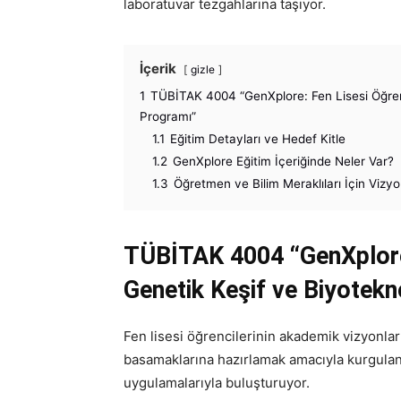
laboratuvar tezgahlarına taşıyor.
İçerik
gizle
1
TÜBİTAK 4004 “GenXplore: Fen Lisesi Öğrenci
Programı”
1.1
Eğitim Detayları ve Hedef Kitle
1.2
GenXplore Eğitim İçeriğinde Neler Var?
1.3
Öğretmen ve Bilim Meraklıları İçin Vizy
TÜBİTAK 4004 “GenXplore: 
Genetik Keşif ve Biyotekn
Fen lisesi öğrencilerinin akademik vizyonlar
basamaklarına hazırlamak amacıyla kurgulanan
uygulamalarıyla buluşturuyor.