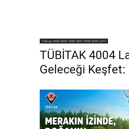
Tübitak 4004 4005 4006 4007 4008 4009 2237
TÜBİTAK 4004 L
Geleceği Keşfet: