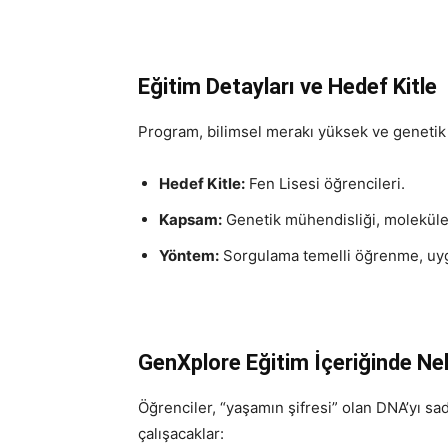
Eğitim Detayları ve Hedef Kitle
Program, bilimsel merakı yüksek ve genetik a
Hedef Kitle:
Fen Lisesi öğrencileri.
Kapsam:
Genetik mühendisliği, moleküler
Yöntem:
Sorgulama temelli öğrenme, uygu
GenXplore Eğitim İçeriğinde Ne
Öğrenciler, “yaşamın şifresi” olan DNA’yı s
çalışacaklar: