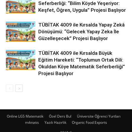
Seferberliği: “Bilim Köyde Yeşeriyor:
Keşfet, Öğren, Uygula” Projesi Başlıyor
TÜBİTAK 4009 ile Kırsalda Yapay Zekâ
Dönüşümü: “Gelecek Yapay Zeka İle
Güzelleşecek” Projesi Başlıyor
TÜBİTAK 4009 ile Kırsalda Büyük
Eğitim Hareketi: “Toplumun Ortak Dili:
Okuldan Köye Matematik Seferberliği”
Projesi Başlıyor
Online LGS Matematik
Özel Ders Bul
Üniversite Öğrenci Yurtları
mıknatıs
Yazılı Hazırlık
Organic Food Exports