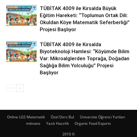
TÜBİTAK 4009 ile Kırsalda Büyük
Eğitim Hareketi: “Toplumun Ortak Dili:
Okuldan Köye Matematik Seferberliği”
Projesi Başlıyor
TÜBİTAK 4009 ile Kırsalda
Biyoteknoloji Hamlesi: “Köyümde Bilim
Var: Mikroalglerden Toprağa, Doğadan
Sağlığa Bilim Yolculuğu” Projesi
Başlıyor
Online LGS Matematik
Özel Ders Bul
Üniversite Öğrenci Yurtları
mıknatıs
Yazılı Hazırlık
Organic Food Exports
2010 ©