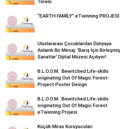
Töreni
“EARTH FAMİLY” eTwinning PROJESİ
Uluslararası Çocuklardan Dünyaya
Anlamlı Bir Mesaj: ‘Barış İçin Birleşmiş
Sanatlar’ Dijital Müzesi Açılıyor!
B.L.O.O.M. :Bewitched Life-skills
originating Out Of Magic Forest-
Project Poster Design
B.L.O.O.M. :Bewitched Life-skills
originating Out Of Magic Forest
eTwinning Projesi
Küçük Miras Koruyucuları