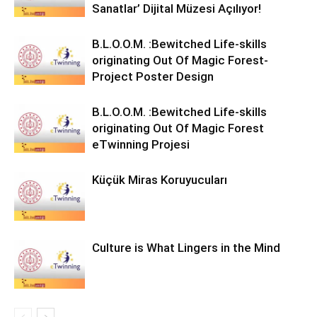
Sanatlar’ Dijital Müzesi Açılıyor!
B.L.O.O.M. :Bewitched Life-skills
originating Out Of Magic Forest-
Project Poster Design
B.L.O.O.M. :Bewitched Life-skills
originating Out Of Magic Forest
eTwinning Projesi
Küçük Miras Koruyucuları
Culture is What Lingers in the Mind